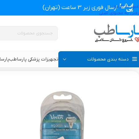
عبور به ناوبری
ارسال فوری زیر 3 ساعت (تهران)
رفتن به محتوای اصلی
دسته بندی محصولات
تجهیزات پزشکی پارساطب
پارس
تجهیزات پزشکی پارساطب
>
محصولات بهداشتی
>
تیغ و ژیلت
>
ژیلت ونوس اسم
پروتز اکسترنال و سوتین پروتز دار
سوتین طبی
گن بعد از جراحی مردانه
سوتین طبی بعد از جرا
گن بعد از جراحی زنانه
گن تزریق چربی و پروتز
گن لاغری و گن بعد از زایمان
گن ژنیکوماستی سینه آ