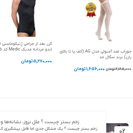
گن بعد از جراحی ژنیکوماستی ل
ابدو مردانه مدیک Medic کد 5005
جوراب ضد آمبولی مدل AG (کف پا تا بالای
ران) برند سگال مد
5,270,000
تومان
1,656,000
تومان
2,185,000
تومان
انتخاب گزینه ها
انتخاب گزینه ها
زخم بستر چیست ؟ علل بروز، نشانه‌ها و 
زخم بستر چیست ؟ یک مشکل جدی اما قابل پیشگیری که ب
02