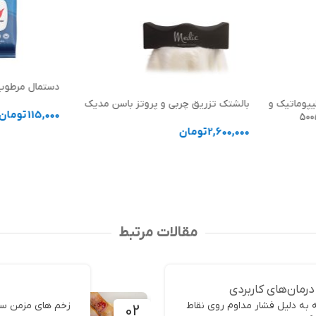
دستمال مرطوب آنتی باک
یپوماتیک و
بالشتک تزریق چربی و پروتز باسن مدیک
115,000
تومان
2,600,000
تومان
افزودن به سب
افزودن به سبد خرید
مقالات مرتبط
درمان‌های کاربردی
ه دلیل فشار مداوم روی نقاط
02