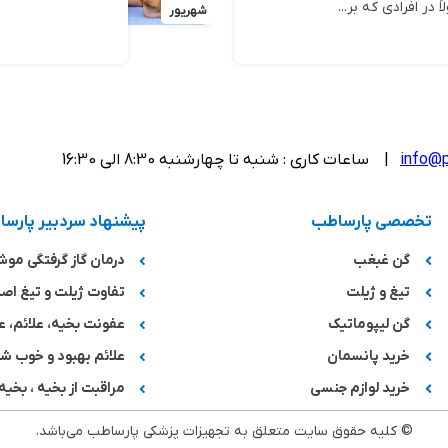
در افرادی که بر...
شهریور
info@p
| ساعات کاری : شنبه تا چهارشنبه 8:30 الی 16:30
تخصصی پارساطب
پیشنهاد سردبیر پارس
گن غبغب
درمان گاز گرفتگی مو
تیغ و ژیلت
تفاوت ژیلت و تیغ اصل
گن لیپوماتیک
عفونت بخیه، علائم، ع
خرید پانسمان
علائم بهبود و خوب 
خرید لوازم جنسی
مراقبت از بخیه ، بخیه 
© کلیه حقوق سایت متعلق به تجهیزات پزشکی پارساطب می‌باشد.