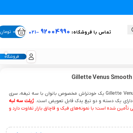
92004990
0
تومان
تماس با فروشگاه:
–
021
فروشگاه
ستی
ژیلت ونوس اسموت سه لبه با دو تیغ یدک (اصل) Gillette Venus Smooth یک خودتراش مخصوص بانوان با سه تیغه، سری
 دارای یک دسته و دو تیغ یدک قابل تعویض است.
ژیلت سه لبه
لیکون شیت
 تأمین شده است؛ با نمونه‌های فیک و قاچاق بازار تفاوت دارد و
غبغب و لیفت صورت