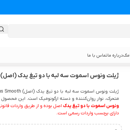
امگ
درباره ما
تماس با ما
وت سه لبه با دو تیغ یدک (اصل) Gillette Venus Smooth
ژیلت ونوس اسموت سه لبه با دو تیغ یدک (اصل) Gillette Venus Smooth
گن لیپوماتیک
گن ابدومینوپلا
متحرک، نوار روان‌کننده و دسته ارگونومیک است. این محصول
حی
گن لیپوماتیک و لیفت ران و باسن
نوار و ورق سی
ونوس اسموت با دو تیغ یدک
اصل بوده و از طریق واردات قانونی
 باسن
گن لیپوماتیک شکم و پهلو و پشت
گن لیپوساکشن 
دارای برچسب واردات رسمی است.
قایان
گن لیپوماتیک بازو ( براکیوپلاستی )