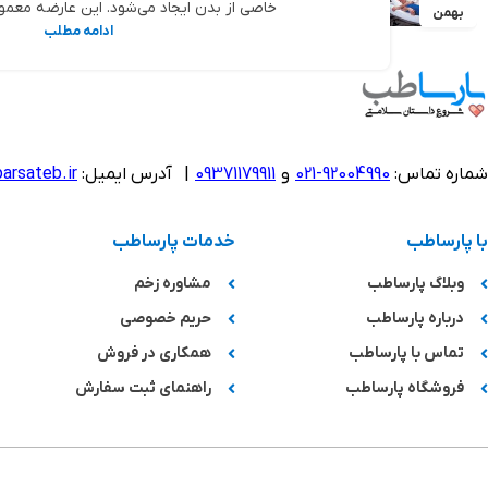
خاصی از بدن ایجاد می‌شود. این عارضه معمولاً 
بهمن
ادامه مطلب
شماره تماس:
92004990-021
و
09371179911
|
آدرس ایمیل:
arsateb.ir
با پارساطب
خدمات پارساطب
وبلاگ پارساطب
مشاوره زخم
درباره پارساطب
حریم خصوصی
تماس با پارساطب
همکاری در فروش
فروشگاه پارساطب
راهنمای ثبت سفارش