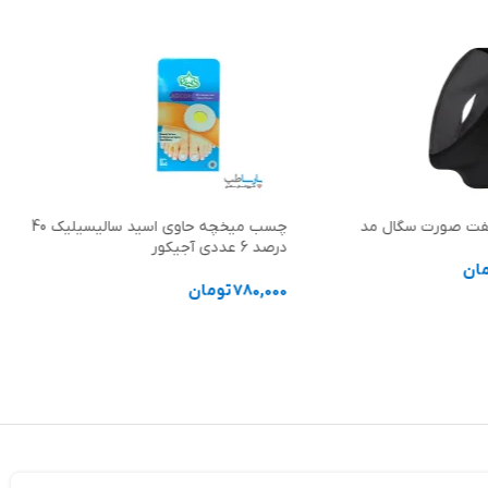
فت صورت سگال مد
چسب میخچه حاوی اسید سالیسیلیک 40
درصد 6 عددی آجیکور
ان
780,000
تومان
ها
افزودن به سبد خرید