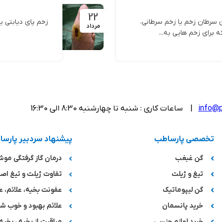
22
 سرطان زخم یا زخم سرطانی،
مرداد
 برای زخم هایی به...
info@p
| ساعات کاری : شنبه تا چهارشنبه 8:30 الی 16:30
تخصصی پارساطب
پیشنهاد سردبیر پارس
گن غبغب
درمان گاز گرفتگی مو
تیغ و ژیلت
تفاوت ژیلت و تیغ اصل
گن لیپوماتیک
عفونت بخیه، علائم، ع
خرید پانسمان
علائم بهبود و خوب 
خرید لوازم جنسی
مراقبت از بخیه ، بخیه 