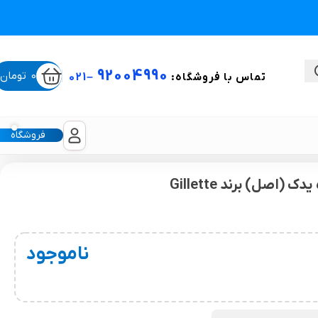
92004990
0
تومان
تماس با فروشگاه:
–
021
فروشگاه
ستی
لیکون شیت
ناموجود
غبغب و لیفت صورت