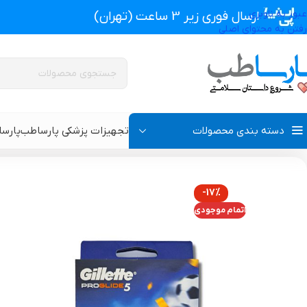
عبور به ناوبری
ارسال فوری زیر 3 ساعت (تهران)
رفتن به محتوای اصلی
دسته بندی محصولات
تجهیزات پزشکی پارساطب
پارس
تجهیزات پزشکی پارساطب
>
محصولات بهداشتی
>
تیغ و ژیلت
>
ژیلت دستگاه فیوژن ست 
-17%
پروتز اکسترنال و سوتین پروتز دار
سوتین طبی
اتمام موجودی
گن بعد از جراحی مردانه
سوتین طبی بعد از جرا
گن بعد از جراحی زنانه
گن تزریق چربی و پروتز
گن لاغری و گن بعد از زایمان
گن ژنیکوماستی سینه آ