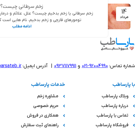
زخم سرطانی چیست؟
14
زخم سرطانی یا زخم بدخیم چیست؟ علل، علائم و درمان
مرداد
تومورهای قارچی و زخم بدخیم، نام هایی است که
ادامه مطلب
شماره تماس:
92004990-021
و
09371179911
|
آدرس ایمیل:
arsateb.ir
با پارساطب
خدمات پارساطب
وبلاگ پارساطب
مشاوره زخم
درباره پارساطب
حریم خصوصی
تماس با پارساطب
همکاری در فروش
فروشگاه پارساطب
راهنمای ثبت سفارش