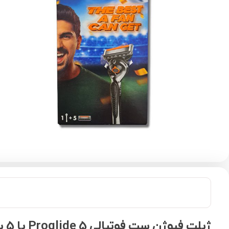
ژیلت فیوژن ست فوتبالی Proglide 5 با 5 یدک برند Gillette