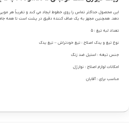
دهد. همچنین مجهز به یک صاف کننده دقیق در پشت است تا همه جاهایی ک
تعداد لبه تیغ : ۵
نوع تیغ و یدک اصلاح : تیغ خودتراش – تیغ یدک
جنس تیغه : استیل ضد زنگ
امکانات لوازم اصلاح : نوار ژل
مناسب برای : آقایان