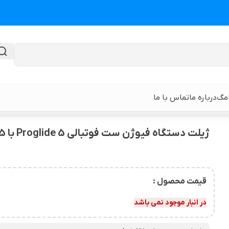
امگ
درباره ما
تماس با ما
فوتبالی Proglide 5 با 5 یدک (اصل) برند Gillette
ژیلت دستگاه فیوژن ست فوتبالی Proglide 5 با 5 یدک (اصل) برند Gillette
گن لیپوماتیک
گن ابدومینوپلا
حی
گن لیپوماتیک و لیفت ران و باسن
نوار و ورق سی
قیمت محصول :
 باسن
گن لیپوماتیک شکم و پهلو و پشت
گن لیپوساکشن 
در انبار موجود نمی باشد
قایان
گن لیپوماتیک بازو ( براکیوپلاستی )