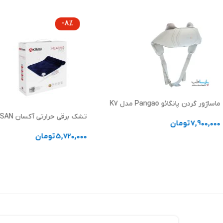
-8%
ماساژور گردن پانگائو Pangao مدل K7
تشک برقی حرارتی آکسان AKSAN
7,900,000
تومان
5,720,000
تومان
افزودن به سبد خرید
انتخاب گزینه ها