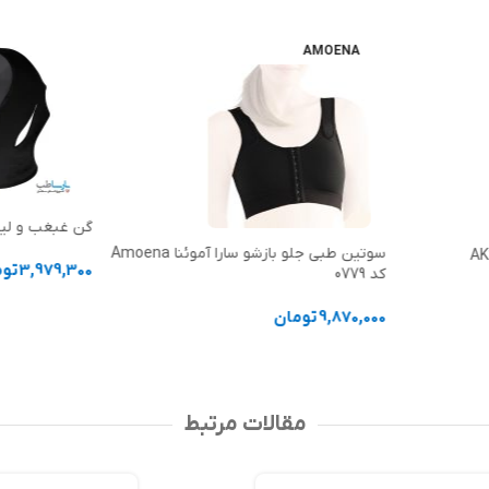
AMOENA
گن غبغب و لی
سوتین طبی جلو بازشو سارا آموئنا Amoena
3,979,300
توم
کد 0779
انتخاب گزینه 
9,870,000
تومان
انتخاب گزینه ها
مقالات مرتبط