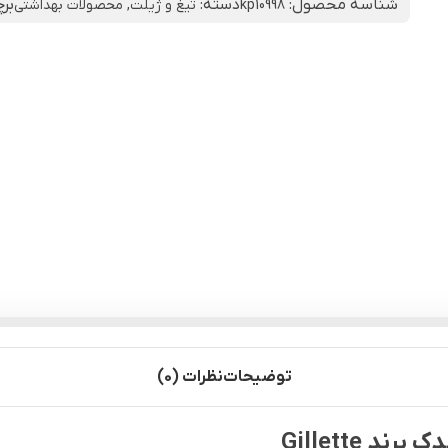
شناسه محصول:
دسته:
بر
kp10998
تیغ و ژیلت
,
محصولات بهداشتی
توضیحات
نظرات (0)