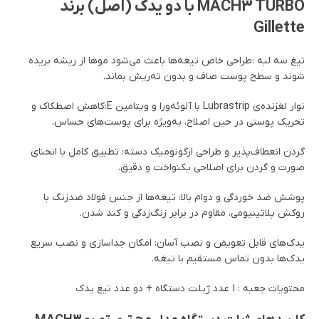
MACH3 TURBO با دو یدک (اصل) برند
Gillette
تیغ سه لبه :طراحی خاص تیغه‌ها باعث می‌شود موها از ریشه بریده
شوند و سطح پوست صاف و بدون ته‌ریش بماند.
نوار لغزنده‌ی Lubrastrip با آلوئه‌ورا و ویتامین E:کاهش اصطکاک و
تحریک پوستی در حین اصلاح، به‌ویژه برای پوست‌های حساس.
گردن انعطاف‌پذیر و طراحی ارگونومیک دسته: تطبیق کامل با انحنای
صورت و گردن برای اصلاحی یکنواخت و دقیق.
پوشش ضد خوردگی و دوام بالا: تیغه‌ها از جنس فولاد ضدزنگ با
روکش پلاتینیومی، مقاوم در برابر زنگ‌زدگی و کند شدن.
یدک‌های قابل تعویض و نصب آسان: امکان جداسازی و نصب سریع
یدک‌ها بدون تماس مستقیم با تیغه.
محتویات جعبه : 1 عدد ژیلت دستگاه + دو عدد تیغ یدک