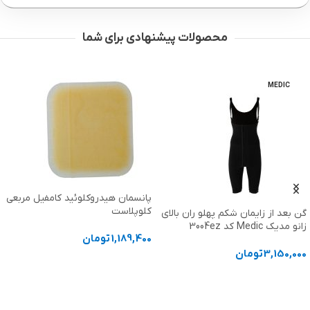
محصولات پیشنهادی برای شما
MEDIC
پانسمان هیدروکلوئید کامفیل مربعی
کلوپلاست
گن بعد از زایمان شکم پهلو ران بالای
زانو مدیک Medic کد 3004ez
1,189,400
تومان
3,150,000
تومان
انتخاب گزینه ها
انتخاب گزینه ها