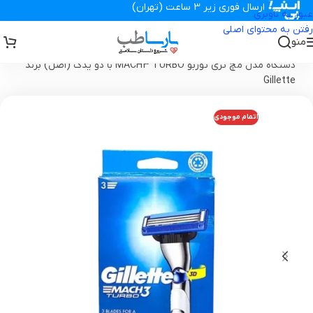
ارسال فوری زیر 3 ساعت (تهران)
عبور به ناوبری
رفتن به محتوای اصلی
منو
تجهیزات پزشکی پارساطب
>
محصولات بهداشتی
>
تیغ و ژیلت
>
ژیلت
دستگاه مدل مچ تری توربو MACH3 TURBO با دو یدک (اصل) برند
Gillette
اتمام موجودی