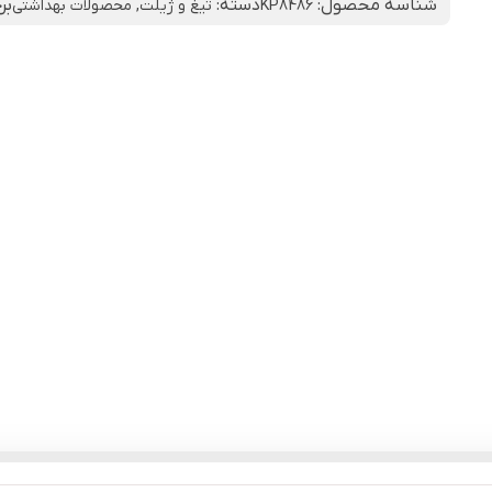
شناسه محصول:
دسته:
بر
KP8486
تیغ و ژیلت
,
محصولات بهداشتی