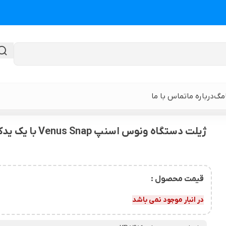
امگ
درباره ما
تماس با ما
 اسنپ Venus Snap با یک یدک
ژیلت دستگاه ونوس اسنپ Venus Snap با یک یدک
گن لیپوماتیک
گن ابدومینوپلا
حی
گن لیپوماتیک و لیفت ران و باسن
نوار و ورق سی
قیمت محصول :
 باسن
گن لیپوماتیک شکم و پهلو و پشت
گن لیپوساکشن 
در انبار موجود نمی باشد
قایان
گن لیپوماتیک بازو ( براکیوپلاستی )