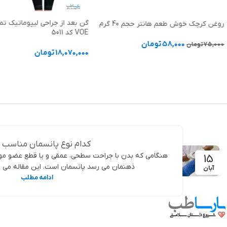
گن بعد از جراحی لیپوماتیک تم
روغن کرچک خوش طعم هانتر حجم 40 گرم
VOE کد 5011
58,000
تومان
75,000
تومان
18,070,000
تومان
افزودن به سبد خرید
انتخاب گزینه ها
کدام نوع پانسمان مناسب
هنگامی که بدن با جراحت سطحی، عمقی و یا قطع عضو موا
15
ذهنمان می رسد پانسمان است. این مقاله می تو
آبان
ادامه مطلب