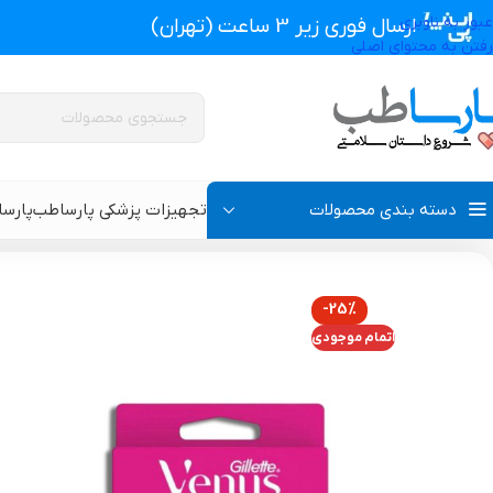
عبور به ناوبری
ارسال فوری زیر 3 ساعت (تهران)
رفتن به محتوای اصلی
دسته بندی محصولات
تجهیزات پزشکی پارساطب
پارس
تجهیزات پزشکی پارساطب
>
محصولات بهداشتی
>
تیغ و ژیلت
>
ژیلت دستگاه ونوس
-25%
پروتز اکسترنال و سوتین پروتز دار
سوتین طبی
اتمام موجودی
گن بعد از جراحی مردانه
سوتین طبی بعد از جرا
گن بعد از جراحی زنانه
گن تزریق چربی و پروتز
گن لاغری و گن بعد از زایمان
گن ژنیکوماستی سینه آ