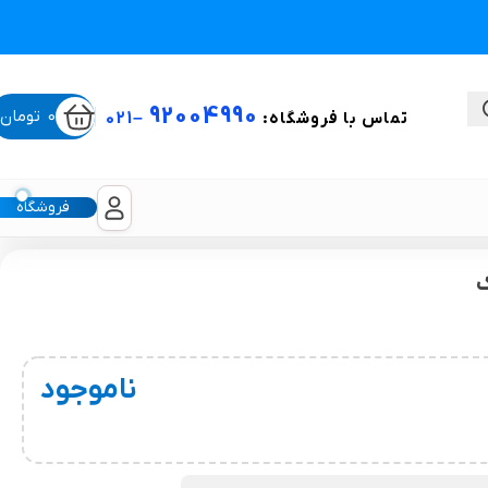
92004990
0
تومان
تماس با فروشگاه:
–
021
فروشگاه
ستی
لیکون شیت
ناموجود
غبغب و لیفت صورت