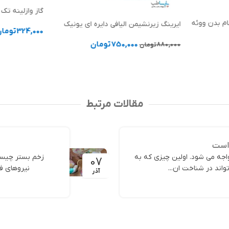
گاز وازلینه تک پد
ام بدن ووئه
ایرینگ زیرنشیمن الیافی دایره ای یونیک
324,000
توما
750,000
تومان
880,000
تومان
افزودن به سب
افزودن به سبد خرید
مقالات مرتبط
 است
جه می شود. اولین چیزی که به
زخم بستر چیست
07
اند در شناخت ان...
نیروهای فش
آذر