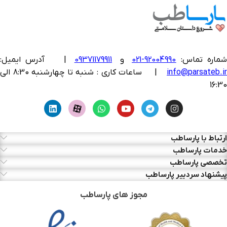
ماره تماس:
92004990-021
و
09371179911
|
آدرس ایمیل:
info@parsateb.i
| ساعات کاری : شنبه تا چهارشنبه 8:30 الی
16:30
ارتباط با پارساطب
خدمات پارساطب
تخصصی پارساطب
پیشنهاد سردبیر پارساطب
مجوز های پارساطب