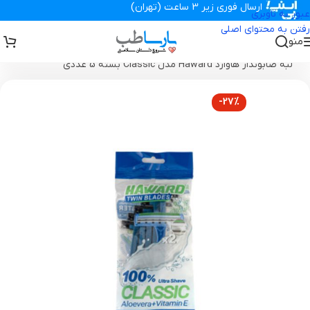
ارسال فوری زیر 3 ساعت (تهران)
عبور به ناوبری
رفتن به محتوای اصلی
منو
تجهیزات پزشکی پارساطب
>
محصولات بهداشتی
>
تیغ و ژیلت
>
ژیلت دو
لبه صابوندار هاوارد Haward مدل Classic بسته 5 عددی
-27%