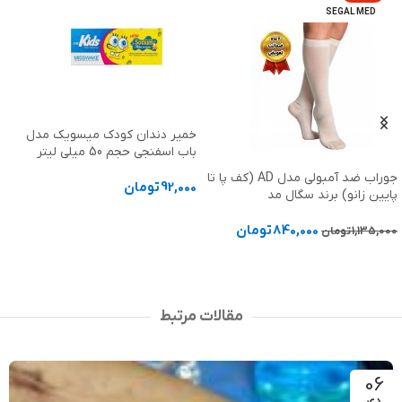
SEGAL MED
خمیر دندان کودک میسویک مدل
باب اسفنجی حجم 50 میلی لیتر
جوراب ضد آمبولی مدل AD (کف پا تا
92,000
تومان
پایین زانو) برند سگال مد
افزودن به سبد خرید
840,000
تومان
1,135,000
تومان
انتخاب گزینه ها
مقالات مرتبط
06
دی