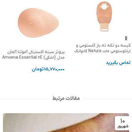
 تکه ته باز کلستومی و
 Natura کانواتک
پروتز سینه اکسترنال آموئنا آلمان
سوتین ط
مدل (اشکی) Amoena Essential 2E
EMILIA آموئنا Amoena
گیرید
15,770,000
تومان
970,000
ت بیشتر
انتخاب گزینه ها
انتخاب
مقالات مرتبط
10
شهریور