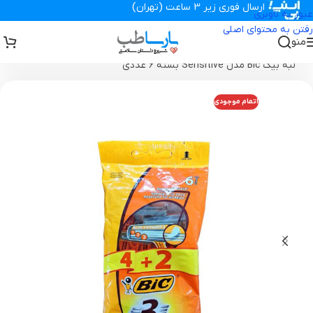
ارسال فوری زیر 3 ساعت (تهران)
عبور به ناوبری
رفتن به محتوای اصلی
منو
تجهیزات پزشکی پارساطب
>
محصولات بهداشتی
>
تیغ و ژیلت
>
ژیلت سه
لبه بیک Bic مدل Sensitive بسته 6 عددی
اتمام موجودی