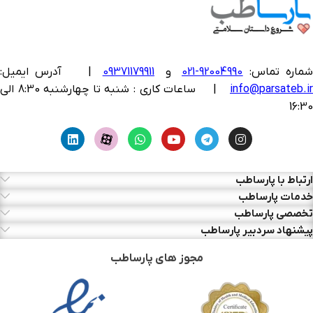
ماره تماس:
92004990-021
و
09371179911
|
آدرس ایمیل:
info@parsateb.i
| ساعات کاری : شنبه تا چهارشنبه 8:30 الی
16:30
ارتباط با پارساطب
خدمات پارساطب
تخصصی پارساطب
پیشنهاد سردبیر پارساطب
مجوز های پارساطب