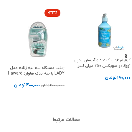
-33%
کانفورت
برسان پمپی
کیت بزرگ وکیوم تراپی
ژیلت دستگاه سه لبه زنانه مدل
Confurt
LADY با سه یدک هاوارد Haward
2,853,000
تومان
400,000
تومان
600,000
تومان
افزودن به سبد خرید
افزودن به سبد خرید
مقالات مرتبط