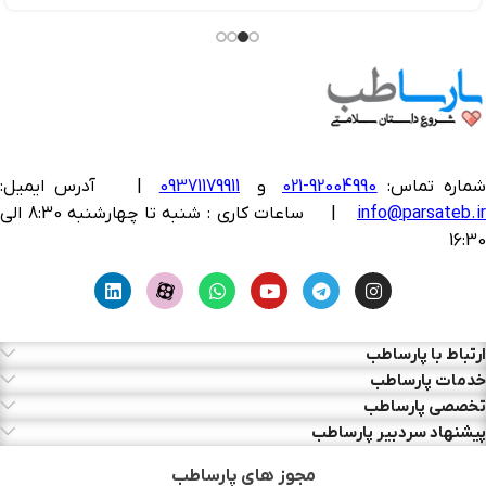
ماره تماس:
92004990-021
و
09371179911
|
آدرس ایمیل:
info@parsateb.i
| ساعات کاری : شنبه تا چهارشنبه 8:30 الی
16:30
ارتباط با پارساطب
خدمات پارساطب
تخصصی پارساطب
پیشنهاد سردبیر پارساطب
مجوز های پارساطب