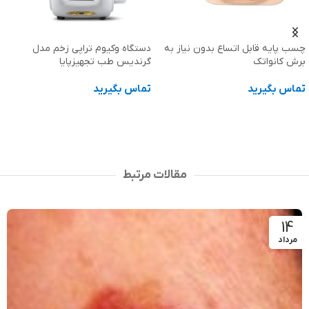
دستگاه وکیوم تراپی زخم مدل
گرندیس طب تجهیزپایا
گن غبغب و لیفت صورت مدیک
Medic کد 1006
تماس بگیرید
2,870,000
تومان
اطلاعات بیشتر
انتخاب گزینه ها
مقالات مرتبط
14
مرداد