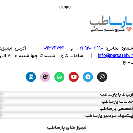
ماره تماس:
92004990-021
و
09371179911
|
آدرس ایمیل:
info@parsateb.i
| ساعات کاری : شنبه تا چهارشنبه 8:30 الی
16:30
ارتباط با پارساطب
خدمات پارساطب
تخصصی پارساطب
پیشنهاد سردبیر پارساطب
مجوز های پارساطب