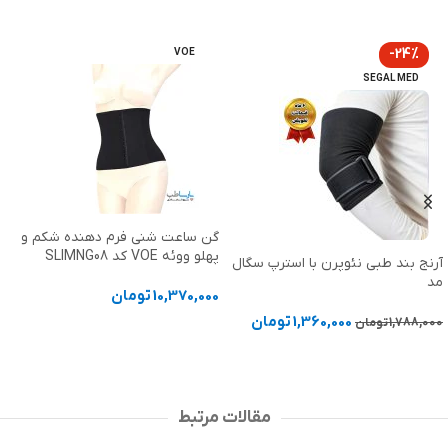
-24%
VOE
SEGAL MED
گن ساعت شنی فرم دهنده شکم و
پهلو ووئه VOE کد SLIMNG08
آرنج بند طبی نئوپرن با استرپ سگال
مد
10,370,000
تومان
1,360,000
تومان
1,788,000
تومان
انتخاب گزینه ها
انتخاب گزینه ها
مقالات مرتبط