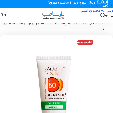
ارسال فوری زیر 3 ساعت (تهران)
عبور به ناوبری
رفتن به محتوای اصلی
منو
تجهیزات پزشکی پارساطب
>
محصولات بهداشتی
>
مراقبت پوست
>
کرم
ضدآفتاب بی رنگ Acnesol پلاس SPF50 فاقد چربی آردن سان 50 میلی
لیتر
اتمام موجودی