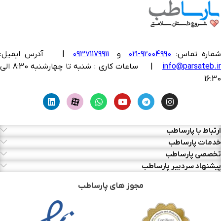
ماره تماس:
92004990-021
و
09371179911
|
آدرس ایمیل:
info@parsateb.i
| ساعات کاری : شنبه تا چهارشنبه 8:30 الی
16:30
ارتباط با پارساطب
خدمات پارساطب
تخصصی پارساطب
پیشنهاد سردبیر پارساطب
مجوز های پارساطب