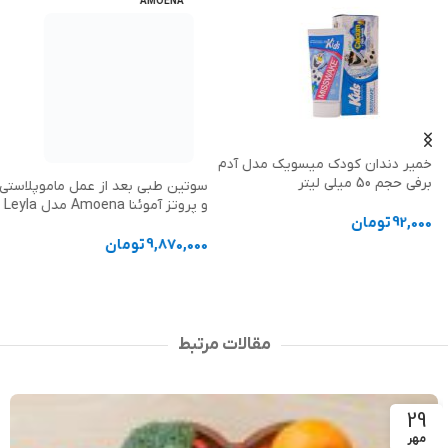
AMOENA
خمیر دندان کودک میسویک مدل آدم
برفی حجم 50 میلی لیتر
سوتین طبی بعد از عمل ماموپلاستی
و پروتز آموئنا Amoena مدل Leyla
92,000
تومان
9,870,000
تومان
افزودن به سبد خرید
انتخاب گزینه ها
مقالات مرتبط
29
مهر