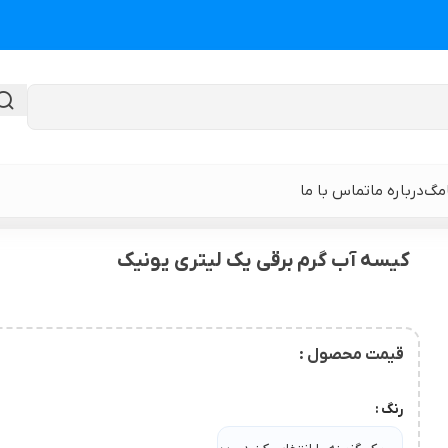
امگ
درباره ما
تماس با ما
 لیتری یونیک
کیسه آب گرم برقی یک لیتری یونیک
گن لیپوماتیک
گن ابدومینوپلا
حی
گن لیپوماتیک و لیفت ران و باسن
نوار و ورق سی
قیمت محصول :
 باسن
گن لیپوماتیک شکم و پهلو و پشت
گن لیپوساکشن 
رنگ
قایان
گن لیپوماتیک بازو ( براکیوپلاستی )