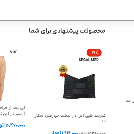
محصولات پیشنهادی برای شما
-17%
VOE
SEGAL MED
 مد
گن بعد از جراح
(زیپ دار) ووئه کد 
کمربند طبی آتل دار سخت چهارفنره سگال
مد
15,470,000
تو
1,916,000
تومان
2,320,000
تومان