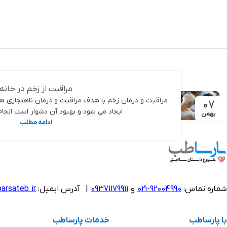
مراقبت از زخم در خانه
مراقبت و درمان زخم با هدف مراقبت و درمان ناهنجاری ه
07
ایجاد می شود و بهبود آن دشوار است انجام 
بهمن
ادامه مطلب
شماره تماس:
92004990-021
و
09371179911
|
آدرس ایمیل:
arsateb.ir
با پارساطب
خدمات پارساطب