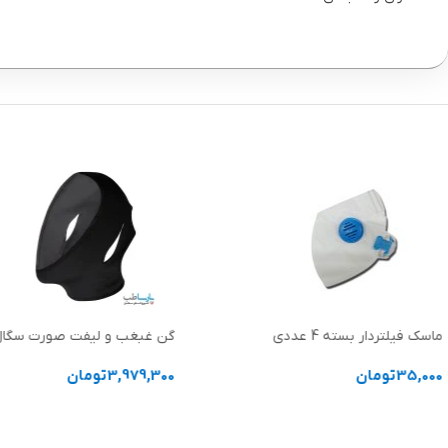
ماسک فیلتردار بسته 4 عددی
گن غبغب و لیفت صورت سگال
35,000
تومان
3,979,300
تومان
افزودن به سبد خرید
انتخاب گزینه ها