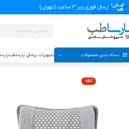
عبور به ناوبری
ارسال فوری زیر 3 ساعت (تهران)
رفتن به محتوای اصلی
دسته بندی محصولات
تجهیزات پزشکی پارساطب
پارس
تجهیزات پزشکی پارساطب
>
تجهیزات پزشکی خانگی
>
کیسه آب گرم برقی یک
-15%
پروتز اکسترنال و سوتین پروتز دار
سوتین طبی
گن بعد از جراحی مردانه
سوتین طبی بعد از جرا
گن بعد از جراحی زنانه
گن تزریق چربی و پروتز
گن لاغری و گن بعد از زایمان
گن ژنیکوماستی سینه آ