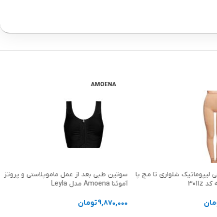
AMOENA
ی لیپوماتیک شلواری تا مچ پا
سوتین طبی بعد از عمل ماموپلاستی و پروتز
3011z
آموئنا Amoena مدل Leyla
مان
9,870,000
تومان