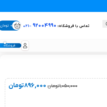
92004990
0
تومان
تماس با فروشگاه:
–
021
فروشگاه
ستی
لیکون شیت
896,000
تومان
1,050,000
تومان
غبغب و لیفت صورت