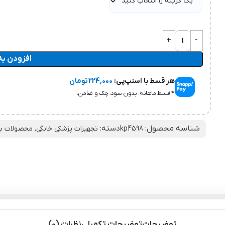
افزودن به
هر قسط با اسنپ‌پی:
224,000
تومان
۴ قسط ماهانه. بدون سود، چک و ضامن.
شناسه محصول:
دسته:
kp4598
تجهیزات پزشکی خانگی
,
محصولات به
توضیحات
توضیحات تکمیلی
نظرات (0)