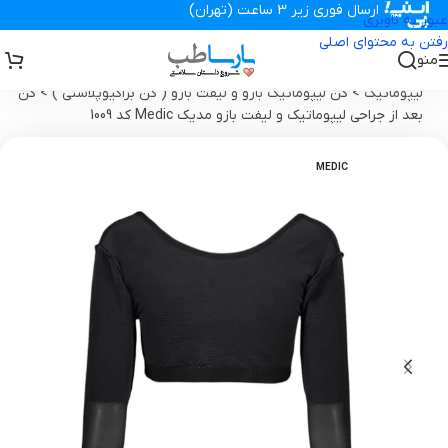
ارسال فوری زیر 3 ساعت (تهران)
عبور به ناوبری
رفتن به محتوای اصلی
منو
تجهیزات پزشکی پارساطب
>
گن بعد از جراحی ، سوتین ، پروتز
>
گن
لیپوماتیک
>
گن لیپوماتیک بازو و لیفت بازو ( گن براکیوپلاستی )
>
گن
بعد از جراحی لیپوماتیک و لیفت بازو مدیک Medic کد 1009
MEDIC