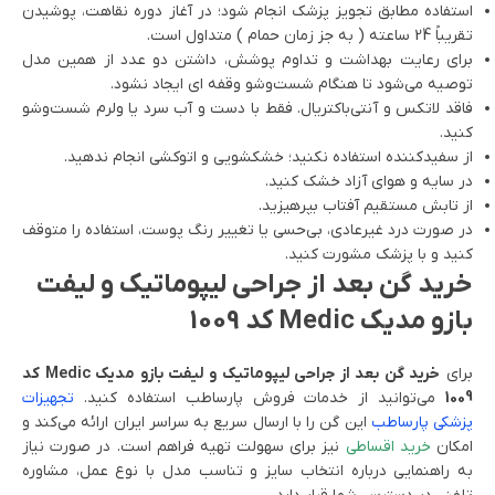
استفاده مطابق تجویز پزشک انجام شود؛ در آغاز دوره نقاهت، پوشیدن
تقریباً 24 ساعته ( به جز زمان حمام ) متداول است.
برای رعایت بهداشت و تداوم پوشش، داشتن دو عدد از همین مدل
توصیه می‌شود تا هنگام شست‌وشو وقفه ای ایجاد نشود.
فاقد لاتکس و آنتی‌باکتریال. فقط با دست و آب سرد یا ولرم شست‌وشو
کنید.
از سفیدکننده استفاده نکنید؛ خشکشویی و اتوکشی انجام ندهید.
در سایه و هوای آزاد خشک کنید.
از تابش مستقیم آفتاب بپرهیزید.
در صورت درد غیرعادی، بی‌حسی یا تغییر رنگ پوست، استفاده را متوقف
کنید و با پزشک مشورت کنید.
خرید گن بعد از جراحی لیپوماتیک و لیفت
بازو مدیک Medic کد 1009
برای
خرید گن بعد از جراحی لیپوماتیک و لیفت بازو مدیک Medic کد
1009
می‌توانید از خدمات فروش پارساطب استفاده کنید.
تجهیزات
پزشکی پارساطب
این گن را با ارسال سریع به سراسر ایران ارائه می‌کند و
امکان
خرید اقساطی
نیز برای سهولت تهیه فراهم است. در صورت نیاز
به راهنمایی درباره انتخاب سایز و تناسب مدل با نوع عمل، مشاوره