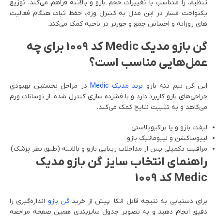
تنظیم، را متناسب با تغییرات حجم بازو و بالاتنه فراهم می‌کند. توزیع
یکنواخت فشار در این مدل به کنترل ورم، حفظ ثبات هنگام فعالیت
های روزانه و احساس جمع و جورتر در ناحیه کمک می‌کند.
گن بازو مدیک Medic کد 1009 برای چه
عمل‌هایی مناسب است؟
این گن نیم تنه بازو
برند مدیک Medic
در مراحل نخستین بهبودیِ
جراحی‌های بازو کاربرد دارد و با فشرده سازی کنترل شده، از نوسانات ورم
می‌کاهد و به تثبیت نتایج کمک می‌کند.
لیفت بازو و یا براکیوپلاستی
لیپوساکشن و لیپوماتیک بازو
مراقبت تکمیلی پس از مداخلات زیبایی بازو و بالاتنه (طبق نظر پزشک)
راهنمای انتخاب سایز گن بازو مدیک
Medic کد 1009
برای دستیابی به نتیجه قابل اتکا، پیش از خرید
گن بازو
اندازه‌گیری را
دقیق انجام دهید و به تصویر جدول سایزبندی همین صفحه مراجعه