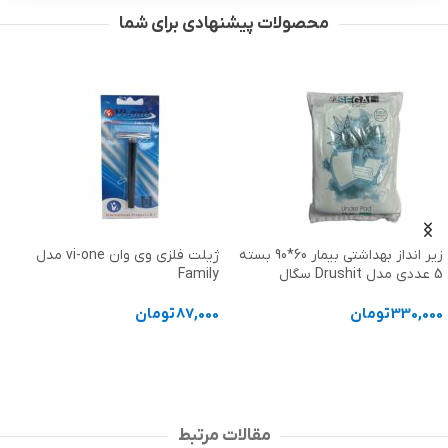
محصولات پیشنهادی برای شما
-1%
زیر انداز بهداشتی بیمار 60*90 بسته
ژیلت فلزی وی وان vi-one مدل
Family
solution مدل p Rapid
3
تومان
87,000
تومان
,900,000
 به سبد خرید
افزودن به سبد خرید
افزودن
مقالات مرتبط