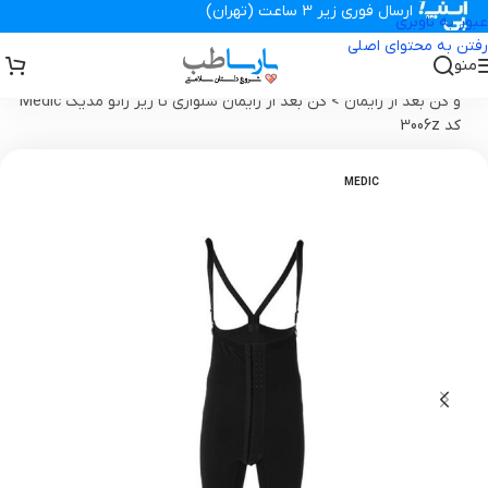
ارسال فوری زیر 3 ساعت (تهران)
عبور به ناوبری
رفتن به محتوای اصلی
منو
تجهیزات پزشکی پارساطب
>
گن بعد از جراحی ، سوتین ، پروتز
>
گن لاغری
و گن بعد از زایمان
>
گن بعد از زایمان شلواری تا زیر زانو مدیک Medic
کد 3006z
MEDIC