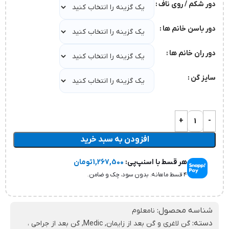
دور شکم / روی ناف
دور باسن خانم ها
دور ران خانم ها
سایز گن
افزودن به سبد خرید
هر قسط با اسنپ‌پی:
1,267,500
تومان
۴ قسط ماهانه. بدون سود، چک و ضامن.
شناسه محصول:
نامعلوم
دسته:
گن لاغری و گن بعد از زایمان
,
Medic
,
گن بعد از جراحی ،