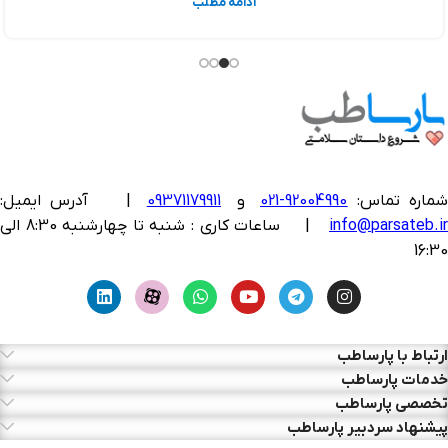
ادامه مطلب
ماره تماس:
92004990-021
و
09371179911
|
آدرس ایمیل:
info@parsateb.i
| ساعات کاری : شنبه تا چهارشنبه 8:30 الی
16:30
ارتباط با پارساطب
خدمات پارساطب
تخصصی پارساطب
پیشنهاد سردبیر پارساطب