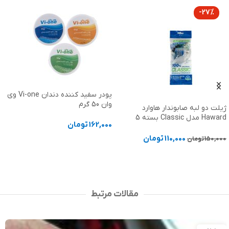
پودر سفید کننده دندان Vi-one وی
کرم بریر کامفیل کلوپلاست 60 میلی
وان 50 گرم
لیتر کد 4720
162,000
تومان
506,000
تومان
انتخاب گزینه ها
افزودن به سبد خرید
مقالات مرتبط