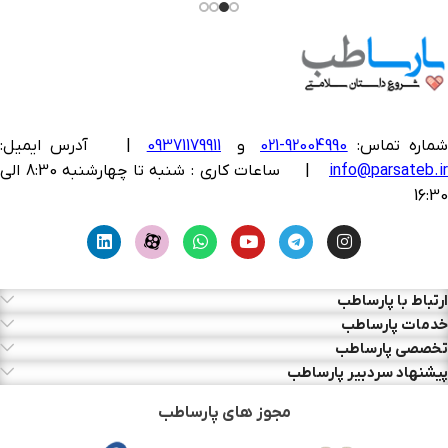
ماره تماس:
92004990-021
و
09371179911
|
آدرس ایمیل:
info@parsateb.i
| ساعات کاری : شنبه تا چهارشنبه 8:30 الی
16:30
ارتباط با پارساطب
خدمات پارساطب
تخصصی پارساطب
پیشنهاد سردبیر پارساطب
مجوز های پارساطب