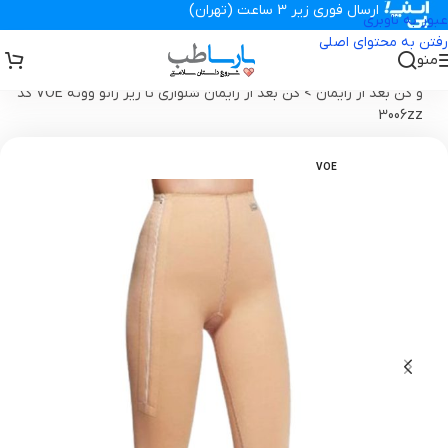
ارسال فوری زیر 3 ساعت (تهران)
عبور به ناوبری
رفتن به محتوای اصلی
منو
تجهیزات پزشکی پارساطب
>
گن بعد از جراحی ، سوتین ، پروتز
>
گن لاغری
و گن بعد از زایمان
>
گن بعد از زایمان شلواری تا زیر زانو ووئه VOE کد
3006zz
VOE