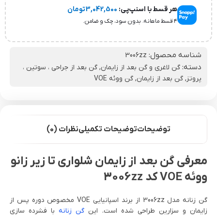
هر قسط با اسنپ‌پی:
3,042,500
تومان
۴ قسط ماهانه. بدون سود، چک و ضامن.
شناسه محصول:
3006zz
دسته:
گن لاغری و گن بعد از زایمان
,
گن بعد از جراحی ، سوتین ،
پروتز
,
گن بعد از زایمان
,
گن ووئه VOE
توضیحات
توضیحات تکمیلی
نظرات (0)
معرفی گن بعد از زایمان شلواری تا زیر زانو
ووئه VOE کد 3006zz
گن زنانه مدل 3006zz از برند اسپانیایی VOE مخصوص دوره پس از
زایمان و سزارین طراحی شده است. این
گن زنانه
با فشرده سازی