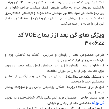
استاندارد روی شکم، پهلو و ران‌ها به جمع شدن پوست، کاهش ورم و
بازگشت سریع‌تر بدن به حالت طبیعی کمک می‌کند. طراحی شلواری تا
زیر زانو باعث می‌شود پاها نیز پوشش داده شوند و فرم‌دهی متعادل‌تری
ایجاد شود. وجود زیپ‌های جانبی با بال نرم و فاق باز، استفاده روزانه از
این گن را ساده و راحت می‌کند.
ویژگی های گن بعد از زایمان VOE کد
3006zz
طراحی مخصوص بعد از زایمان و سزارین
: کمک به کاهش ورم و
بازگشت سریع‌تر فرم شکم و پهلو.
گن شلواری بعد از زایمان تا زیر زانو
: پوشش کامل شکم، باسن و ران‌ها
برای حمایت بهتر از بدن در دوران نقاهت.
زیپ های کناری با بال نرم
: راحتی در پوشیدن و جلوگیری از تماس
مستقیم زیپ با پوست.
فاق باز برای استفاده روزانه
: امکان پوشیدن لباس زیر و سهولت بیشتر
در طول روز.
برند معتبر خارجی
: محصول برند اسپانیایی VOE، شناخته‌شده در تولید
گن ووئه
تخصصی بعد از زایمان و جراحی.