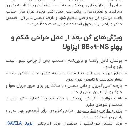
طراحی آن پادار و دارای پوشش سینه است تا همزمان چند ناحیه بدن را
دربرگیرد و فشرده‌سازی یکنواختی ایجاد کند. وجود غزن های جلویی
باعث می‌شود گن به راحتی تنظیم شود و پارچه تنفس‌پذیر آن، احساس
خنکی و راحتی را در طول استفاده طولانی مدت حفظ می‌کند.
ویژگی‌های گن بعد از عمل جراحی شکم و
پهلو BB09-NS ایزاولا
پوشش کامل بالاتنه و پایین‌تنه
: مناسب پس از جراحی لیپو ، لیفت
بازو و ابدو .
دارای غزن جلویی قابل تنظیم
: باز و بسته شدن راحت و امکان تنظیم
فشار متناسب با کاهش تورم بدن.
پارچه آنتی‌باکتریال و قابل تنفس
: با منافذ ریز برای عبور جریان هوا و
جلوگیری از تعریق بیش از حد.
بافت دو‌لایه
: افزایش پوشش و حفظ خاصیت فشاری حتی پس از
شست و شوهای مکرر.
پادار و دارای پوشش سینه
: طراحی کاربردی برای فرم‌دهی بهتر بدن و
راحتی در استفاده روزانه.
برند معتبر بین‌المللی
: محصول برند آمریکایی
ایزاولا ISAVELA
،