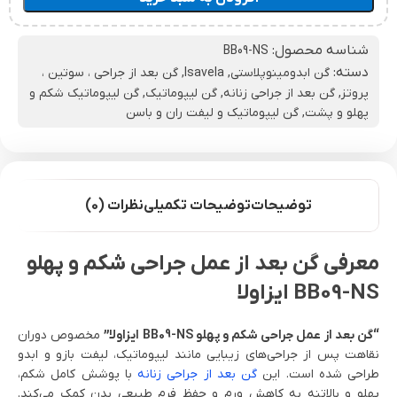
شناسه محصول:
BB09-NS
دسته:
گن ابدومینوپلاستی
,
Isavela
,
گن بعد از جراحی ، سوتین ،
پروتز
,
گن بعد از جراحی زنانه
,
گن لیپوماتیک
,
گن لیپوماتیک شکم و
پهلو و پشت
,
گن لیپوماتیک و لیفت ران و باسن
توضیحات
توضیحات تکمیلی
نظرات (0)
معرفی گن بعد از عمل جراحی شکم و پهلو
BB09-NS ایزاولا
“گن بعد از عمل جراحی شکم و پهلو BB09-NS ایزاولا”
مخصوص دوران
نقاهت پس از جراحی‌های زیبایی مانند لیپوماتیک، لیفت بازو و ابدو
طراحی شده است. این
گن بعد از جراحی زنانه
با پوشش کامل شکم،
پهلو و بالاتنه به کاهش ورم و حفظ فرم طبیعی بدن کمک می‌کند.