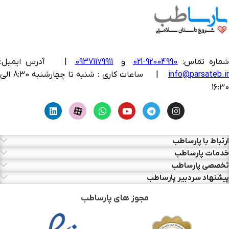
ماره تماس:
92004990-021
و
09371179911
|
آدرس ایمیل:
info@parsateb.i
| ساعات کاری : شنبه تا چهارشنبه 8:30 الی
16:30
ارتباط با پارساطب
خدمات پارساطب
تخصصی پارساطب
پیشنهاد سردبیر پارساطب
مجوز های پارساطب