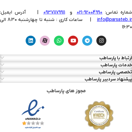
ماره تماس:
92004990-021
و
09371179911
|
آدرس ایمیل:
info@parsateb.i
| ساعات کاری : شنبه تا چهارشنبه 8:30 الی
16:30
ارتباط با پارساطب
خدمات پارساطب
تخصصی پارساطب
پیشنهاد سردبیر پارساطب
مجوز های پارساطب