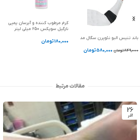
کرم مرطوب کننده و آبرسان پمپی
گاز وازلینه تک پدی سالم بسته 10
نارگیل سوپکس 250 میلی لیتر
عددی
180,000
تومان
324,000
تومان
افزودن به سبد خرید
افزودن به سبد خرید
مقالات مرتبط
26
آذر