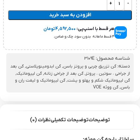
افزودن به سبد خرید
هر قسط با اسنپ‌پی:
4,592,500
تومان
۴ قسط ماهانه. بدون سود، چک و ضامن.
شناسه محصول:
3109E
دسته:
گن تزریق چربی و پروتز باسن
,
گن ابدومینوپلاستی
,
گن بعد
از جراحی ، سوتین ، پروتز
,
گن بعد از جراحی زنانه
,
گن لیپوماتیک
,
گن لیپوماتیک شکم و پهلو و پشت
,
گن لیپوماتیک و لیفت ران و
باسن
,
گن ووئه VOE
توضیحات
توضیحات تکمیلی
نظرات (0)
ساختار پارچه گن ووئه: