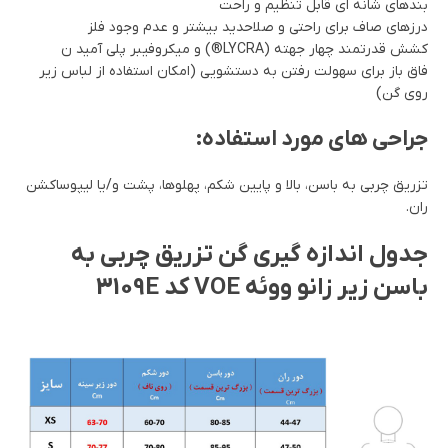
بندهای شانه ای قابل تنظیم و راحت
درزهای صاف برای راحتی و صلاحدید بیشتر و عدم وجود فلز
کشش قدرتمند چهار جهته (LYCRA®) و میکروفیبر پلی آمید ن
فاق باز برای سهولت رفتن به دستشویی (امکان استفاده از لباس زیر
روی گن)
جراحی های مورد استفاده:
تزریق چربی به باسن، بالا و پایین شکم، پهلوها، پشت و/یا لیپوساکشن
ران.
جدول اندازه گیری گن تزریق چربی به
باسن زیر زانو ووئه VOE کد 3109E