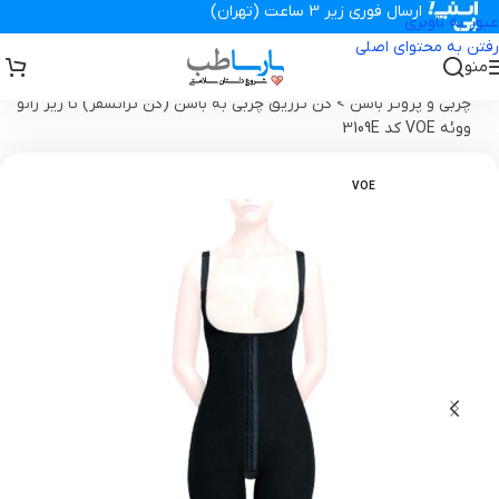
ارسال فوری زیر 3 ساعت (تهران)
عبور به ناوبری
رفتن به محتوای اصلی
منو
تجهیزات پزشکی پارساطب
>
گن بعد از جراحی ، سوتین ، پروتز
>
گن تزریق
چربی و پروتز باسن
>
گن تزریق چربی به باسن (گن ترانسفر) تا زیر زانو
ووئه VOE کد 3109E
VOE