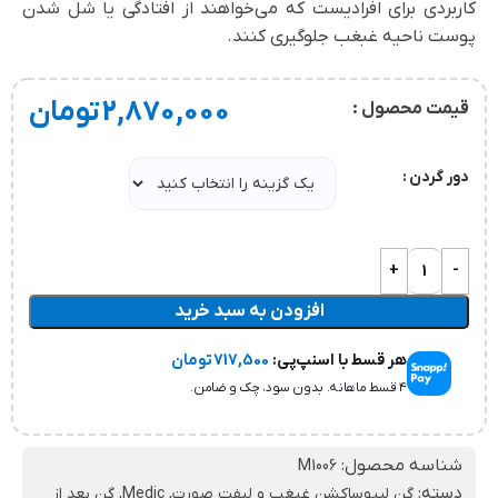
کاربردی برای افرادیست که می‌خواهند از افتادگی یا شل شدن
پوست ناحیه غبغب جلوگیری کنند.
2,870,000
تومان
قیمت محصول :
دور گردن
افزودن به سبد خرید
هر قسط با اسنپ‌پی:
717,500
تومان
۴ قسط ماهانه. بدون سود، چک و ضامن.
شناسه محصول:
M1006
دسته:
گن لیپوساکشن غبغب و لیفت صورت
,
Medic
,
گن بعد از