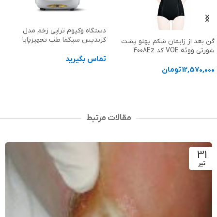
دستگاه وکیوم تراپی زخم مدل
گرندیس سیگما طب تجهیزپایا
گن بعد از زایمان شکم پهلو پشت
شورتی ووئه VOE کد 4008Ez
تماس بگیرید
12,570,000
تومان
اطلاعات بیشتر
انتخاب گزینه ها
مقالات مرتبط
31
تیر