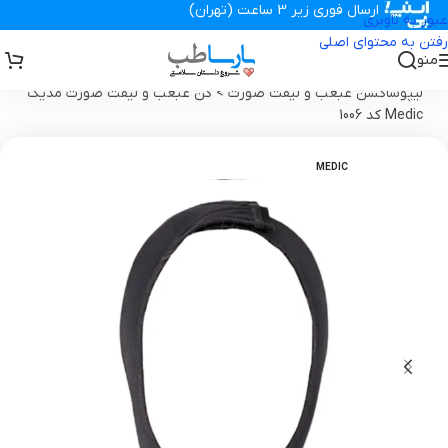
ارسال فوری زیر 3 ساعت (تهران)
عبور به ناوبری
رفتن به محتوای اصلی
منو
تجهیزات پزشکی پارساطب
>
گن بعد از جراحی ، سوتین ، پروتز
>
گن
لیپوساکشن غبغب و لیفت صورت
>
گن غبغب و لیفت صورت مدیک
Medic کد 1006
MEDIC