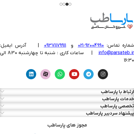
ماره تماس:
92004990-021
و
09371179911
|
آدرس ایمیل:
info@parsateb.i
| ساعات کاری : شنبه تا چهارشنبه 8:30 الی
16:30
ارتباط با پارساطب
خدمات پارساطب
تخصصی پارساطب
پیشنهاد سردبیر پارساطب
مجوز های پارساطب