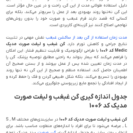
دلیل، استفاده طولانی مدت از این گن، راحت و در عین حال مؤثر است.
این گن نه‌تنها روند بهبودی بعد از عمل را سریع‌تر می‌کند، بلکه برای
کسانی که قصد دارند فرم غبغب و صورت خود را بدون روش‌های
تهاجمی اصلاح کنند نیز گزینه‌ای کاربردی است.
مدت زمان استفاده از گن بعد از ساکشن غبغب
نقش مهمی در تثبیت
نتایج جراحی و کاهش تورم دارد.
گن غبغب و لیفت صورت مدیک
Medic کد 1006
با طراحی ارگونومیک و قابلیت تنظیم فشار، این امکان
را فراهم می‌کند که بیمار بتواند به راحتی مطابق توصیه پزشک، گن را
در مدت زمان تعیین شده پس از عمل بپوشد و از بستن صحیح آن
اطمینان حاصل کند. استفاده منظم و صحیح از این گن نه تنها روند
بهبودی را تسریع می‌کند، بلکه شکل طبیعی گردن و فک را حفظ کرده و
از ایجاد افتادگی یا تجمع مایع زیرپوستی جلوگیری می‌کند.
جدول اندازه گیری گن غبغب و لیفت صورت
مدیک کد 1006
گن غبغب و لیفت صورت مدیک کد 1006
در سایزبندی‌های مختلف S , M
, L عرضه می‌شود تا برای افراد با اندازه‌های متفاوت مناسب باشد. برای
انتخاب بهتر سایز، به جدول اندازه گیری
گن صورت
برند مدیک توجه