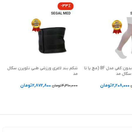
-33%
SEGAL MED
جوراب واریس بدون کفی مدل BF (مچ پا تا
شکم بند لاغری ورزشی طبی نئوپرن سگال
د سگال مد
مد
2,208,000
تومان
2,872,800
تومان
4,310,000
تومان
ها
انتخاب گزینه ها