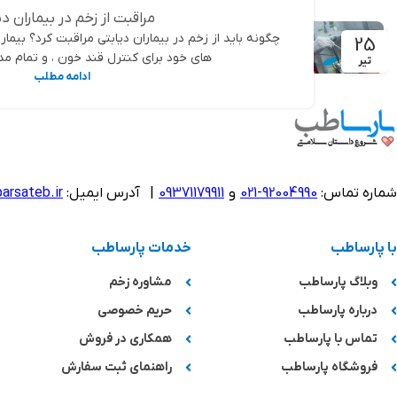
مراقبت از زخم در بیماران د
چگونه باید از زخم در بیماران دیابتی مراقبت کرد؟ بیمار
25
های خود برای کنترل قند خون ، و تمام مدا
تیر
ادامه مطلب
شماره تماس:
92004990-021
و
09371179911
|
آدرس ایمیل:
arsateb.ir
با پارساطب
خدمات پارساطب
وبلاگ پارساطب
مشاوره زخم
درباره پارساطب
حریم خصوصی
تماس با پارساطب
همکاری در فروش
فروشگاه پارساطب
راهنمای ثبت سفارش