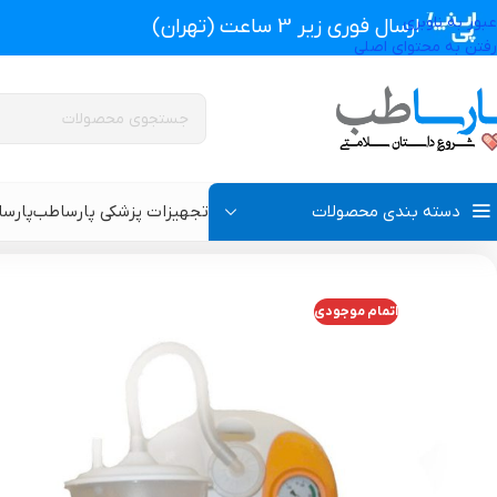
عبور به ناوبری
ارسال فوری زیر 3 ساعت (تهران)
رفتن به محتوای اصلی
دسته بندی محصولات
تجهیزات پزشکی پارساطب
پارس
تجهیزات پزشکی پارساطب
>
محصولات وکیوم تراپی زخم
>
دستگاه وکیوم ت
اتمام موجودی
پروتز اکسترنال و سوتین پروتز دار
سوتین طبی
گن بعد از جراحی مردانه
سوتین طبی بعد از جرا
گن بعد از جراحی زنانه
گن تزریق چربی و پروتز
گن لاغری و گن بعد از زایمان
گن ژنیکوماستی سینه آ