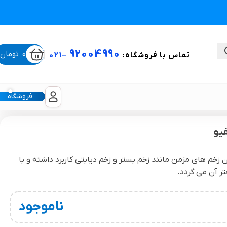
92004990
0
تومان
تماس با فروشگاه:
–
021
فروشگاه
یو
ستی
م های مزمن مانند زخم بستر و زخم دیابتی کاربرد داشته و با
 آن می گردد.
لیکون شیت
غبغب و لیفت صورت
ناموجود