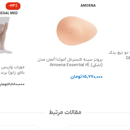
-23%
AMOENA
SEGAL MED
دو تیغ یدک
پروتز سینه اکسترنال آموئنا آلمان مدل
(اشکی) Amoena Essential 2E
بالای زانو) برن
15,770,000
تومان
2,880,000
تومان
انتخاب گزینه ها
انتخاب گزینه 
مقالات مرتبط