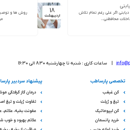
یابتی
18
 دیابتی اگر علی رغم تمام تلاش
روش ها و توصیه ه
اردیبهشت
خلات محافظتی...
مه
info@p
| ساعات کاری : شنبه تا چهارشنبه 8:30 الی 16:30
تخصصی پارساطب
پیشنهاد سردبیر پارس
گن غبغب
درمان گاز گرفتگی مو
تیغ و ژیلت
تفاوت ژیلت و تیغ اصل
گن لیپوماتیک
عفونت بخیه، علائم، ع
خرید پانسمان
علائم بهبود و خوب 
خرید لوازم جنسی
مراقبت از بخیه ، بخیه 