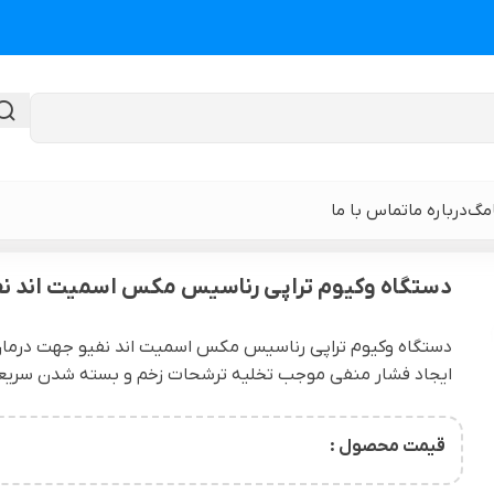
امگ
درباره ما
تماس با ما
راپی رناسیس مکس اسمیت اند نفیو
دستگاه وکیوم تراپی رناسیس مکس اسمیت اند نف
گن لیپوماتیک
گن ابدومینوپلا
دستگاه وکیوم تراپی رناسیس مکس اسمیت اند نفیو جهت درمان زخ
ایجاد فشار منفی موجب تخلیه ترشحات زخم و بسته شدن سریعتر
حی
گن لیپوماتیک و لیفت ران و باسن
نوار و ورق سی
 باسن
گن لیپوماتیک شکم و پهلو و پشت
گن لیپوساکشن 
قیمت محصول :
قایان
گن لیپوماتیک بازو ( براکیوپلاستی )