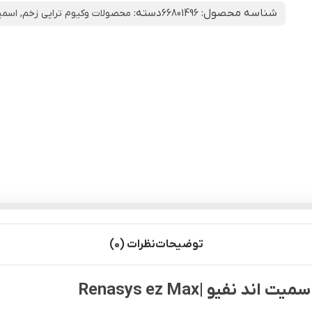
شناسه محصول:
دسته:
66801496
محصولات وکیوم تراپی زخم
,
اسمیت ان
توضیحات
نظرات (0)
یو |Renasys ez Max