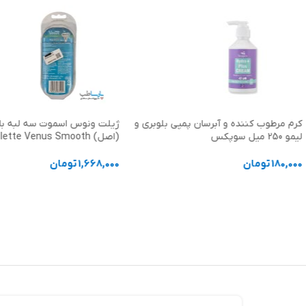
کرم مرطوب کننده و آبرسان پمپی بلوبری و
ژیلت ونوس اسموت سه لبه با 
لیمو 250 میل سوپکس
(اصل) Gillette Venus Smooth
180,000
تومان
1,668,000
تومان
افزودن به سبد خرید
افزودن به سبد خرید