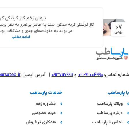
درمان زخم گاز گرفتگی گر
گاز گرفتگی گربه ممکن است به ظاهر بی‌ضرر به نظر برسد،
07
می‌تواند به عفونت‌های جدی و مشکلات پوستی
بهمن
ادامه مطلب
شماره تماس:
92004990-021
و
09371179911
|
آدرس ایمیل:
arsateb.ir
با پارساطب
خدمات پارساطب
وبلاگ پارساطب
مشاوره زخم
درباره پارساطب
حریم خصوصی
تماس با پارساطب
همکاری در فروش