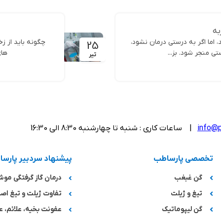
به
 اما اگر به درستی درمان نشود،
چگونه باید از زخ
25
 منجر شود. بز...
های
تیر
info@p
| ساعات کاری : شنبه تا چهارشنبه 8:30 الی 16:30
تخصصی پارساطب
پیشنهاد سردبیر پارس
گن غبغب
درمان گاز گرفتگی مو
تیغ و ژیلت
تفاوت ژیلت و تیغ اصل
گن لیپوماتیک
عفونت بخیه، علائم، ع