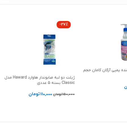
-27%
ده پمپی آرگان کامان حجم
ژیلت دو لبه صابوندار هاوارد Haward مدل
Classic بسته 5 عددی
ن
110,000
تومان
150,000
تومان
د خرید
افزودن به سبد خرید