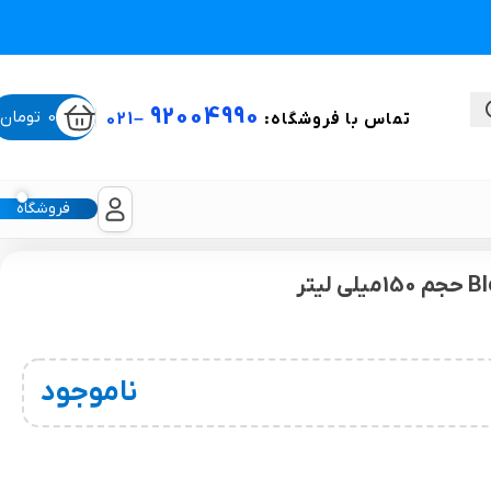
92004990
0
تومان
تماس با فروشگاه:
–
021
فروشگاه
ستی
لیکون شیت
ناموجود
غبغب و لیفت صورت