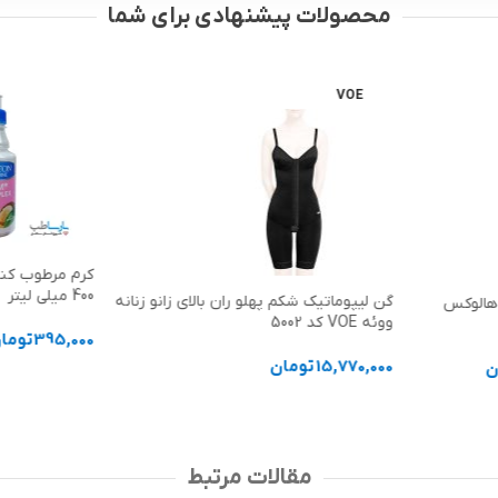
محصولات پیشنهادی برای شما
VOE
کرم مرطوب کنن
400 میلی لیتر
گن لیپوماتیک شکم پهلو ران بالای زانو زنانه
هالوکس
ووئه VOE کد 5002
395,000
توما
15,770,000
تومان
ن
افزودن به سب
انتخاب گزینه ها
مقالات مرتبط