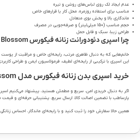
عدم ایجاد لک روی لباس‌های روشن و تیره
مناسب برای استفاده روزمره، محل کار یا قرارهای خاص
ماندگاری بالا و پخش بوی متعادل
حجم مناسب (150 میلی‌لیتر) و صرفه‌جویی در مصرف
طراحی زیبا، سبک و قابل حمل
چرا اسپری دئودورانت زنانه فیکورس Blossom انتخابی خاص برای بانوان است؟
خانم‌هایی که به دنبال ظاهری مرتب، رایحه‌ای خاص و مراقبت از پوست ب
این اسپری با ترکیبی از رایحه‌ای لطیف، فرمولاسیون ایمن و طراحی کاربردی
خرید اسپری بدن زنانه فیکورس مدل Blossom از فروشگاه اینترنتی پارساطب
اگر به دنبال خریدی امن، سریع و مطمئن هستید، پیشنهاد می‌کنیم اسپری بدن زنانه فیکورس مدل Blossom را ا
پارساطب با تضمین اصالت کالا، ارسال سریع، پشتیبانی حرفه‌ای و قیمت من
همین حالا سفارش خود را ثبت کنید و با رایحه‌ای ماندگار، احساس زنانگی