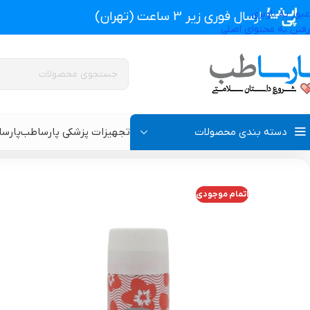
عبور به ناوبری
ارسال فوری زیر 3 ساعت (تهران)
رفتن به محتوای اصلی
دسته بندی محصولات
تجهیزات پزشکی پارساطب
پارس
تجهیزات پزشکی پارساطب
>
محصولات بهداشتی
>
اسپری بدن
>
اسپری بدن زنانه 
اتمام موجودی
پروتز اکسترنال و سوتین پروتز دار
سوتین طبی
گن بعد از جراحی مردانه
سوتین طبی بعد از جرا
گن بعد از جراحی زنانه
گن تزریق چربی و پروتز
گن لاغری و گن بعد از زایمان
گن ژنیکوماستی سینه آ