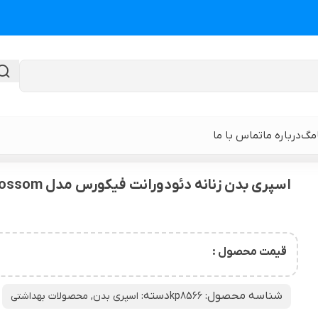
امگ
درباره ما
تماس با ما
دئودورانت فیکورس مدل Blossom حجم 150میلی لیتر
اسپری بدن زنانه دئودورانت فیکورس مدل Blossom حجم 150میلی لیتر
گن لیپوماتیک
گن ابدومینوپلا
حی
گن لیپوماتیک و لیفت ران و باسن
نوار و ورق سی
قیمت محصول :
 باسن
گن لیپوماتیک شکم و پهلو و پشت
گن لیپوساکشن 
شناسه محصول:
دسته:
kp8566
اسپری بدن
,
محصولات بهداشتی
قایان
گن لیپوماتیک بازو ( براکیوپلاستی )