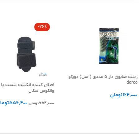
-26%
ژیلت صابون دار 5 عددی (اصل) دورکو
dorco
اصلاح کننده انگشت شست پا 
والگوس سگال
124,000
تومان
556,400
توما
754,000
تومان
افزودن به سبد خرید
افزودن به سبد خرید