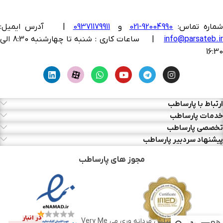
ماره تماس:
92004990-021
و
09371179911
|
آدرس ایمیل:
info@parsateb.i
| ساعات کاری : شنبه تا چهارشنبه 8:30 الی
16:30
ارتباط با پارساطب
خدمات پارساطب
تخصصی پارساطب
پیشنهاد سردبیر پارساطب
مجوز های پارساطب
در انبار
بادی اسپلش مردانه وری می Very Me