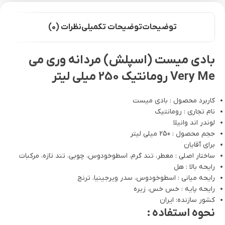
توضیحات
توضیحات تکمیلی
نظرات (0)
بادی میست (اسپلش) مردانه وری می
Very Me رومانتیک 250 میلی لیتر
کاربرد محصول : بادی میست
نام تجاری : رومانتیک
لوندر اند وانیلا
حجم محصول : 250 میلی لیتر
برای آقایان
ساختار اصلی : معطر، تند گرم، اسطوخودوس، چوبی، تند تازه، مرکبات
رایحه بالا : هل
رایحه میانی : اسطوخودوس، سدر ویرجینیا، ترنج
رایحه پایه : خس خس، زیره
کشور سازنده: ایران
نحوه استفاده :