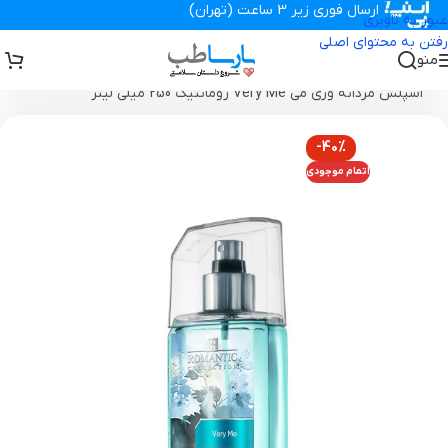
ارسال فوری زیر 3 ساعت (تهران)
عبور به ناوبری
رفتن به محتوای اصلی
منو
تجهیزات پزشکی پارساطب
>
محصولات بهداشتی
>
بادی اسپلش
>
بادی
اسپلش مردانه وری می Very Me رومانتیک 250 میلی لیتر
-40%
اتمام موجودی