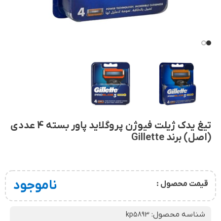
تیغ یدک ژیلت فیوژن پروگلاید پاور بسته 4 عددی
(اصل) برند Gillette
ناموجود
قیمت محصول :
شناسه محصول:
kp5893