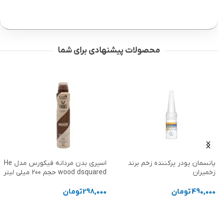
محصولات پیشنهادی برای شما
پانسمان پودر پرکننده زخم برند
اسپری بدن مردانه فیکورس مدل He
زخمیران
wood dsquared حجم 200 میلی لیتر
490,000
تومان
298,000
تومان
انتخاب گزینه ها
افزودن به سبد خرید