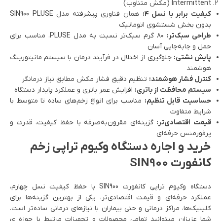
Intermittent (مکش متناوب)
کیفیت برابر با نسل ۴:
همان فناوری پیشرفته مدل SIN900 PLUSE
بدون بخش شستشوی اتوماتیک
طراحی سبک‌تر:
۸۰ گرم سبک‌تر نسبت به مدل PLUSE، مناسب برای
حمل و جابه‌جایی آسان
پایش نشتی:
جلوگیری از اختلال در فرآیند درمان با سیستم مانیتورینگ
هوشمند
کنترل فشار هوشمند:
تنظیم دقیق فشار مکش مطابق نیاز درمانگر
سیستم محافظت از باتری:
افزایش عمر باتری و عملکرد پایدار دستگاه
حساسیت قابل تنظیم:
مناسب برای انواع زخم‌های ساده تا متوسط با
شرایط متفاوت
قیمت اقتصادی‌تر:
گزینه‌ای مقرون‌به‌صرفه با حفظ کیفیت، قدرت و
پرفورمنس حرفه‌ای
خرید و اجاره دستگاه وکیوم تراپی زخم
کانفورت SIN900
دستگاه وکیوم تراپی کانفورت SIN900 با حفظ کیفیت نسل چهارم،
عملکرد حرفه‌ای و قیمت اقتصادی‌تر، یکی از بهترین گزینه‌ها برای
کلینیک‌ها، مراکز درمانی و حتی بیماران با نیازهای درمانی ساده‌تر است.
شما عزیزان میتوانید تمامی محصولات و تجهیزات مرتبط با حوزه ی