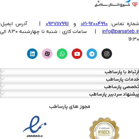
ماره تماس:
92004990-021
و
09371179911
|
آدرس ایمیل:
info@parsateb.i
| ساعات کاری : شنبه تا چهارشنبه 8:30 الی
16:30
ارتباط با پارساطب
خدمات پارساطب
تخصصی پارساطب
پیشنهاد سردبیر پارساطب
مجوز های پارساطب