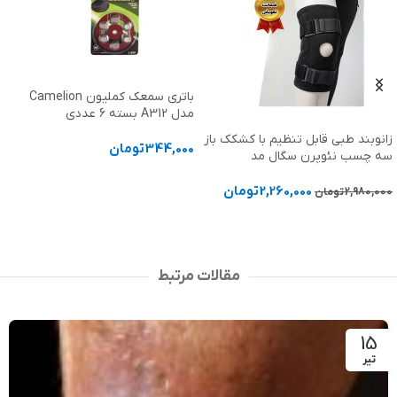
باتری سمعک کملیون Camelion
مدل A312 بسته 6 عددی
زانوبند طبی قابل تنظیم با کشکک باز
344,000
تومان
سه چسب نئوپرن سگال مد
افزودن به سبد خرید
2,260,000
تومان
2,980,000
تومان
افزودن به سبد خرید
مقالات مرتبط
15
تیر