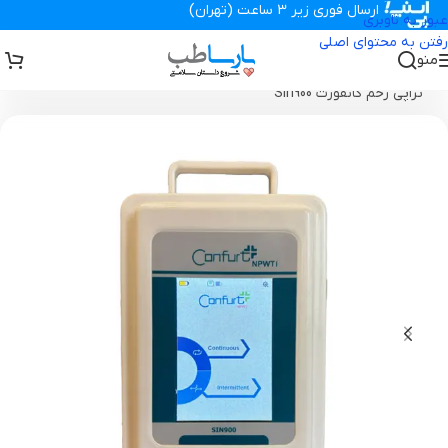
ارسال فوری زیر 3 ساعت (تهران)
عبور به ناوبری
رفتن به محتوای اصلی
منو
تجهیزات پزشکی پارساطب
>
محصولات وکیوم تراپی زخم
>
دستگاه وکیوم‌
تراپی زخم کانفورت Sin900