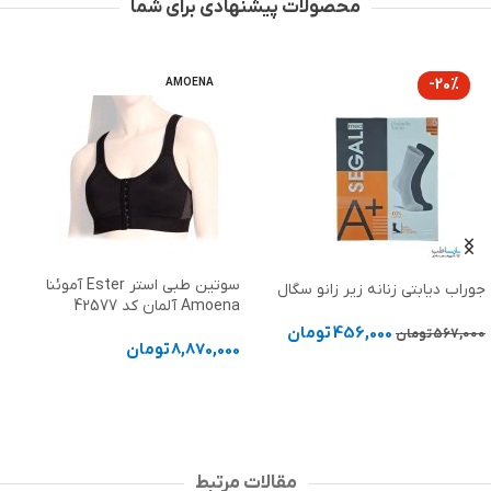
محصولات پیشنهادی برای شما
-20%
AMOENA
سوتین طبی استر Ester آموئنا
جوراب دیابتی زنانه زیر زانو سگال
Amoena آلمان کد 42577
456,000
تومان
567,000
تومان
8,870,000
تومان
انتخاب گزینه ها
انتخاب گزینه ها
مقالات مرتبط