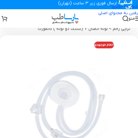
ارسال فوری زیر 3 ساعت (تهران)
عبور به ناوبری
رفتن به محتوای اصلی
منو
تجهیزات پزشکی پارساطب
>
محصولات وکیوم تراپی زخم
>
سه راهی وکیوم
تراپی زخم
>
لوله اتصال Y (شلنگ دو لوله ) کانفورت
اتمام موجودی