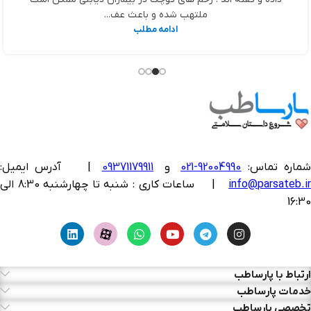
ملتهب شده و باعث عف...
ادامه مطلب
ماره تماس:
92004990-021
و
09371179911
|
آدرس ایمیل:
info@parsateb.i
| ساعات کاری : شنبه تا چهارشنبه 8:30 الی
16:30
ارتباط با پارساطب
خدمات پارساطب
تخصصی پارساطب