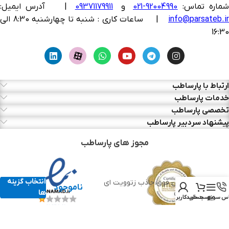
ماره تماس:
92004990-021
و
09371179911
|
آدرس ایمیل:
info@parsateb.i
| ساعات کاری : شنبه تا چهارشنبه 8:30 الی
16:30
ارتباط با پارساطب
خدمات پارساطب
تخصصی پارساطب
پیشنهاد سردبیر پارساطب
مجوز های پارساطب
انتخاب گزینه
پانسمان فوق جاذب زتوویت ای
ناموجود
هارتمن
ها
س سریع
منو
سبد خرید
حساب کاربری من