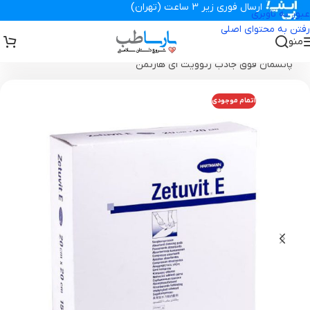
ارسال فوری زیر 3 ساعت (تهران)
عبور به ناوبری
رفتن به محتوای اصلی
منو
تجهیزات پزشکی پارساطب
>
انواع پانسمان زخم
>
پانسمان فوق جاذب
>
پانسمان فوق جاذب زتوویت ای هارتمن
اتمام موجودی