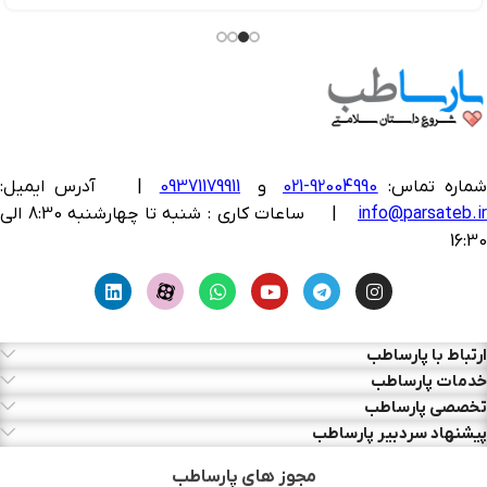
ماره تماس:
92004990-021
و
09371179911
|
آدرس ایمیل:
info@parsateb.i
| ساعات کاری : شنبه تا چهارشنبه 8:30 الی
16:30
ارتباط با پارساطب
خدمات پارساطب
تخصصی پارساطب
پیشنهاد سردبیر پارساطب
مجوز های پارساطب