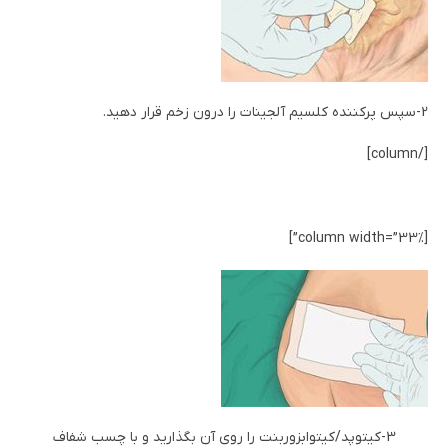
2-سپس پرکننده کلسیم آلجینات را درون زخم قرار دهید.
[/column]
[column width=”33%”]
3-کیتوپد/کیتوابزوربنت را روی آن بگذارید و با چسب شفاف