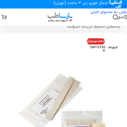
ارسال فوری زیر 3 ساعت (تهران)
عبور به ناوبری
رفتن به محتوای اصلی
منو
تجهیزات پزشکی پارساطب
>
انواع پانسمان زخم
>
پانسمان آلژینات
>
پانسمان کلسیم آلژینات کیتوتک
اتمام موجودی
کیتوتک – CHITOTEC
H