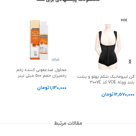
محلول ضدعفونی کننده زخم
کاندوم تاخیری اورس lay
زخمیران حجم 500 میلی لیتر
Plus بسته سه عددی
شت
1,130,000
تومان
80,000
تومان
انتخاب گزینه ها
افزودن به سبد خرید
مقالات مرتبط