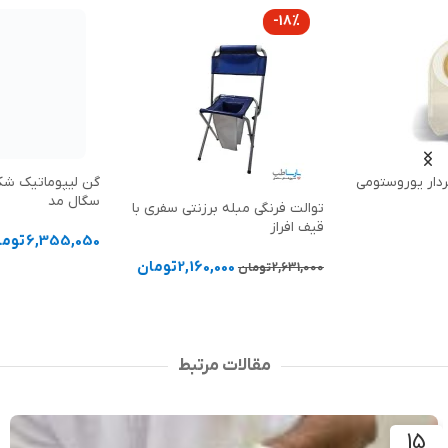
-18%
گن لیپوماتیک شکم و پهلو شورتی
سگال مد
توالت فرنگی مبله برزنتی سفری با
قیف افراز
6,355,050
تومان
2,160,000
تومان
2,631,000
تومان
انتخاب گزینه ها
افزودن به سبد خرید
مقالات مرتبط
15