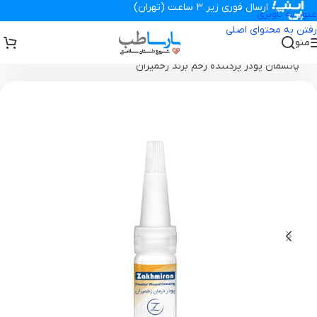
ارسال فوری زیر 3 ساعت (تهران)
عبور به ناوبری
رفتن به محتوای اصلی
منو
تجهیزات پزشکی پارساطب
>
انواع پانسمان زخم
>
پانسمان آلژینات
>
پانسمان پودر پرکننده زخم برند زخمیران