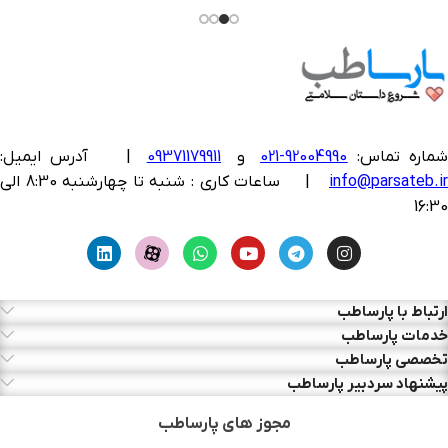
ماره تماس:
92004990-021
و
09371179911
|
آدرس ایمیل:
info@parsateb.i
| ساعات کاری : شنبه تا چهارشنبه 8:30 الی
16:30
ارتباط با پارساطب
خدمات پارساطب
تخصصی پارساطب
پیشنهاد سردبیر پارساطب
مجوز های پارساطب