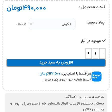
490,000
تومان
قیمت محصول :
ابعاد / حجم
صاف
موجود در انبار
افزودن به سبد خرید
هر قسط با اسنپ‌پی:
122,500
تومان
۴ قسط ماهانه. بدون سود، چک و ضامن.
شناسه محصول:
00ZD04
دسته:
پانسمان آلژینات
,
انواع پانسمان زخم
,
زخمیران
,
ژل ، پودر و
پانسمان کلاژن