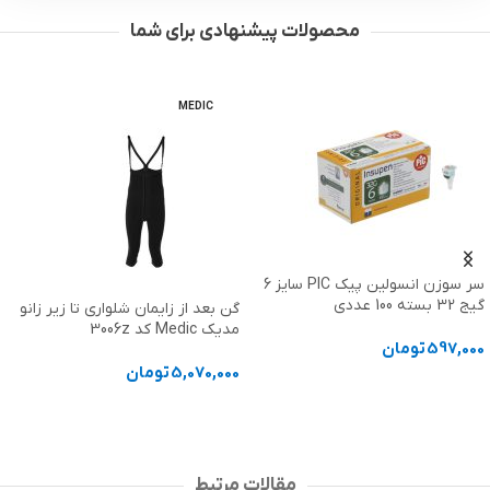
محصولات پیشنهادی برای شما
MEDIC
MEDIC
گن بعد از زایمان شلواری تا زیر زانو
گن لیپوماتیک شکم پهلو و پشت
مدیک Medic کد 3006z
بلند مدیک Medic کد 3007E
5,070,000
تومان
4,670,000
تومان
انتخاب گزینه ها
انتخاب گزینه ها
مقالات مرتبط