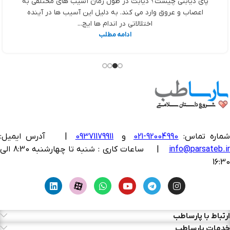
پای دیابتی چیست؟ دیابت در طول زمان آسیب های مختلفی به
اعصاب و عروق وارد می کند. به دلیل این آسیب ها در آینده
اختلالاتی در اندام ها ایج...
ادامه مطلب
ماره تماس:
92004990-021
و
09371179911
|
آدرس ایمیل:
info@parsateb.i
| ساعات کاری : شنبه تا چهارشنبه 8:30 الی
16:30
ارتباط با پارساطب
خدمات پارساطب