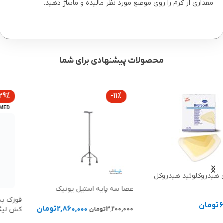
مقداری از کرم را روی موضع مورد نظر مالیده و ماساژ دهید.
محصولات پیشنهادی برای شما
-29%
-11%
SEGAL MED
عصا سه پایه استیل یونیک
قوزک بند آتل دار نئوپرنی فنردار با
2,860,000
تومان
کش لیگامانی سگال مد
3,200,000
تومان