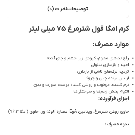
توضیحات
نظرات (0)
کرم امگا فول شترمرغ 75 میلی لیتر
موارد مصرف:
رفع لک‌های مقاوم، کبودی زیر چشم و جای آکنه
احیاء و بازسازی سلولی
ترمیم ترک‌های ناشی از بارداری
از بین برنده چین و چروک
نرم کننده، مرطوب و روشن کننده پوست صورت و بدن،
التیام بخش زخم‌ها و سوختگی‌ها
اجزای فرآورده:
حاوی روغن شترمرغ, ویتامین AوE, عصاره آلوئه ورا, حاوی (امگا 9.6.3)
نحوه مصرف :