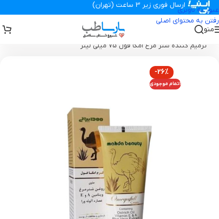
ارسال فوری زیر 3 ساعت (تهران)
عبور به ناوبری
رفتن به محتوای اصلی
منو
تجهیزات پزشکی پارساطب
>
محصولات بهداشتی
>
مراقبت پوست
>
کرم
ترمیم کننده شتر مرغ امگا فول 75 میلی لیتر
-26%
اتمام موجودی