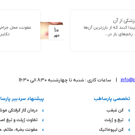
زشکی از آن
یدا کنند که از بارزترین آن‌ها
10
خم‌های باز در...
تکثیر 
مهر
info@p
| ساعات کاری : شنبه تا چهارشنبه 8:30 الی 16:30
تخصصی پارساطب
پیشنهاد سردبیر پارس
گن غبغب
درمان گاز گرفتگی مو
تیغ و ژیلت
تفاوت ژیلت و تیغ اصل
گن لیپوماتیک
عفونت بخیه، علائم، ع