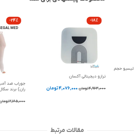
-24%
-18%
SEGAL MED
یبی مردانه INVICTUS دلیسیو حجم
ترازو دیجیتالی آکسان
4,076,000
تومان
4,963,000
تومان
ران) برند سگال
انتخاب گزینه ها
2,185,000
تومان
انتخاب گزینه 
مقالات مرتبط