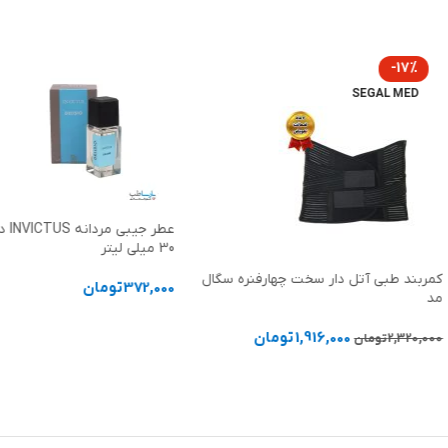
-17%
SEGAL MED
عطر ج
30 میلی لیتر
کمربند طبی آتل دار سخت چهارفنره سگال
372,000
تومان
مد
افزودن به سبد خرید
1,916,000
تومان
2,320,000
تومان
انتخاب گزینه ها