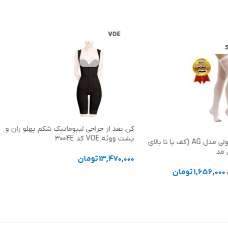
VOE
گن بعد از جراحی لیپوماتیک شکم پهلو ران و
پشت ووئه VOE کد 3004E
جوراب ضد آمبولی مدل AG (کف پا تا بالای
 مد
13,470,000
تومان
1,656,000
تومان
انتخاب گزینه ها
ها