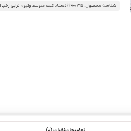
شناسه محصول:
دسته:
66800795
کیت متوسط وکیوم تراپی زخم
,
ا
توضیحات
نظرات (0)