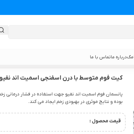
امگ
درباره ما
تماس با ما
م تراپی زخم
>
کیت فوم متوسط با درن اسفنجی اسمیت اند نفیو
کیت فوم متوسط با درن اسفنجی اسمیت اند نفیو
گن لیپوماتیک
گن ابدومینوپلا
پانسمان فوم اسمیت اند نفیو جهت استفاده در فشار درمانی زخم با
بوده و نتایج موثری در بهبودی زخم ایجاد می کند.
حی
گن لیپوماتیک و لیفت ران و باسن
نوار و ورق سی
 باسن
گن لیپوماتیک شکم و پهلو و پشت
گن لیپوساکشن 
قیمت محصول :
قایان
گن لیپوماتیک بازو ( براکیوپلاستی )