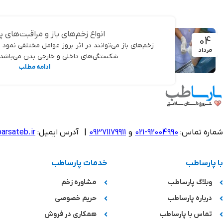
انواع زخم‌های باز و مراقبت‌های پ
04
زخم‌های باز می‌توانند در اثر بروز عوامل مختلفی نمود پ
مرداد
شکستگی‌های داخلی و خارجی بدن می‌باشد. ز
ادامه مطلب
شماره تماس:
92004990-021
و
09371179911
|
آدرس ایمیل:
arsateb.ir
با پارساطب
خدمات پارساطب
وبلاگ پارساطب
مشاوره زخم
درباره پارساطب
حریم خصوصی
تماس با پارساطب
همکاری در فروش