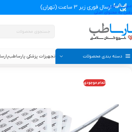
عبور به ناوبری
ارسال فوری زیر 3 ساعت (تهران)
رفتن به محتوای اصلی
دسته بندی محصولات
تجهیزات پزشکی پارساطب
پارس
تجهیزات پزشکی پارساطب
>
محصولات وکیوم تراپی زخم
>
کیت متوسط وکیو
اتمام موجودی
پروتز اکسترنال و سوتین پروتز دار
سوتین طبی
گن بعد از جراحی مردانه
سوتین طبی بعد از جرا
گن بعد از جراحی زنانه
گن تزریق چربی و پروتز
گن لاغری و گن بعد از زایمان
گن ژنیکوماستی سینه آ