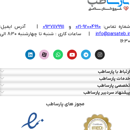
ماره تماس:
92004990-021
و
09371179911
|
آدرس ایمیل:
info@parsateb.i
| ساعات کاری : شنبه تا چهارشنبه 8:30 الی
16:30
ارتباط با پارساطب
خدمات پارساطب
تخصصی پارساطب
پیشنهاد سردبیر پارساطب
مجوز های پارساطب