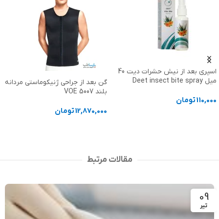
گن بعد از جراحی ژنیکوماستی مردانه
بالش پشت گردنی طبی مموری فوم
بلند VOE 5007
هریس Heris
12,870,000
تومان
3,432,000
تومان
3,870,000
تومان
انتخاب گزینه ها
افزودن به سبد خرید
مقالات مرتبط
09
تیر