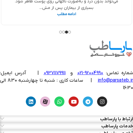
می‌تواند بدون درد و به‌صورت ناگهانی روی پوست ظاهر شود.
بسیاری از بیماران پس از مش...
ادامه مطلب
ماره تماس:
92004990-021
و
09371179911
|
آدرس ایمیل:
info@parsateb.i
| ساعات کاری : شنبه تا چهارشنبه 8:30 الی
16:30
ارتباط با پارساطب
خدمات پارساطب