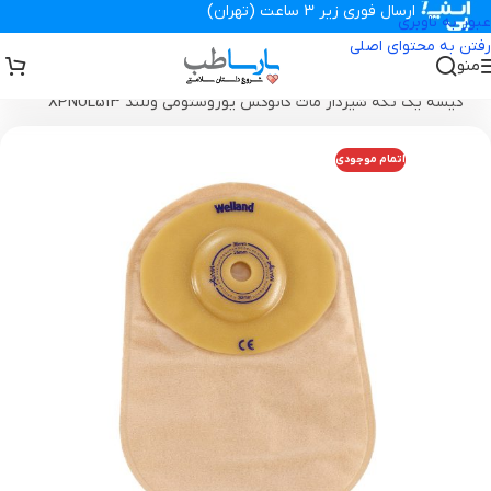
ارسال فوری زیر 3 ساعت (تهران)
عبور به ناوبری
رفتن به محتوای اصلی
منو
تجهیزات پزشکی پارساطب
>
محصولات استومی
>
کیسه یک تکه شیردار
>
کیسه یک تکه شیردار مات کانوکس یوروستومی وللند XPNUL513
اتمام موجودی