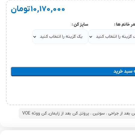
10,170,000
تومان
مر خانم ها
سایز گن
 سبد خرید
ن بعد از جراحی ، سوتین ، پروتز
,
گن بعد از زایمان
,
گن ووئه VOE