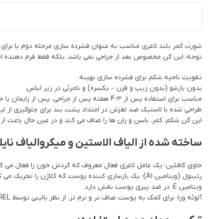
شورت کمر بلند لاغری مناسب به عنوان فشرده سازی مرحله دوم یا برای پو
توجه: این گن مخصوص بعد از جراحی نمی باشد. بلکه فقط فرم دهنده ا
تقویت ناحیه شکم برای فشرده سازی بهینه
بدون بازشو (بدون زیپ و قزن – یکسره) و نامرئی در زیر لباس
مناسب برای استفاده پس از 3-4 هفته پس از جراحی، پس از زایمان یا حمایت از فتق
طراحی شده با لاستیک ضد لغزش در امتداد پشت بند برای جلوگیری از لی
این گن شکم، کمر، باسن و ران ها را صاف می کند و در عین حال باعث از
ساخته شده از الیاف الاستین و میکروالیاف نایل
حاوی کافئین: یک عامل لاغری فعال معروف که گردش خون را فعال می ک
رتینول (ویتامین A1): یک بازسازی کننده پوست که کلاژن را تحریک می کند و ظاهری جوان به پوست می بخشد.
ویتامین E: در ضد پیری پوست نقش دارد.
آلوئه ورا: برای کمک به پوست صاف تر و نرم تر. از نظر بالینی توسط NOVAREL ثابت شده است که حداقل برای 100 بار شستشو دوام می آورد