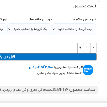
قیمت محصول :
دور باسن خانم ها
دور ران خانم ها
دور ک
افزودن به
هر قسط با اسنپ‌پی:
2,542,500
تومان
۴ قسط ماهانه. بدون سود، چک و ضامن.
شناسه محصول:
دسته:
SLIMNT04
گن لاغری و گن بعد از زایمان
,
گ