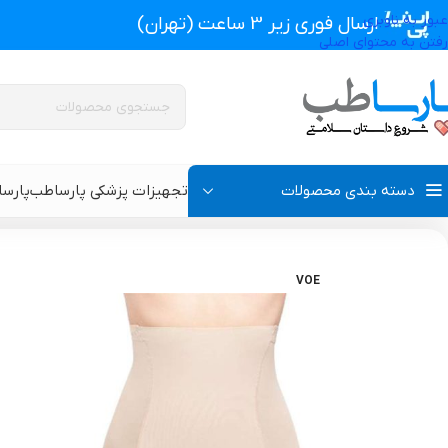
عبور به ناوبری
ارسال فوری زیر 3 ساعت (تهران)
رفتن به محتوای اصلی
دسته بندی محصولات
تجهیزات پزشکی پارساطب
پارس
تجهیزات پزشکی پارساطب
>
گن بعد از جراحی ، سوتین ، پروتز
>
گن لاغری و 
VOE
پروتز اکسترنال و سوتین پروتز دار
سوتین طبی
گن بعد از جراحی مردانه
سوتین طبی بعد از جرا
گن بعد از جراحی زنانه
گن تزریق چربی و پروتز
گن لاغری و گن بعد از زایمان
گن ژنیکوماستی سینه آ