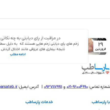
انتخاب گزینه ها
در مراقبت از پای دیابتی به چه نکاتی 
29
زخم های پای دیابتی زخم هایی هستند که به دلیل سطو
نتیجه بیماری های عروقی مانند اختلال گردش خ
فروردین
ادامه مطلب
شماره تماس:
92004990-021
و
09371179911
|
آدرس ایمیل:
arsateb.ir
با پارساطب
خدمات پارساطب