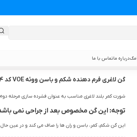
امگ
درباره ما
تماس با ما
گن بعد از زایمان
>
گن لاغری فرم دهنده شکم و باسن ووئه VOE کد SLIMNT04
گن لاغری فرم دهنده شکم و باسن ووئه VOE کد SLIMNT04
گن لیپوماتیک
گن ابدومینوپلا
شورت کمر بلند لاغری مناسب به عنوان فشرده سازی مرحله دوم یا 
حی
گن لیپوماتیک و لیفت ران و باسن
نوار و ورق سی
توجه: این گن مخصوص بعد از جراحی نمی باشد
 باسن
گن لیپوماتیک شکم و پهلو و پشت
گن لیپوساکشن 
این گن شکم، کمر، باسن و ران ها را صاف می کند و در عین حال
قایان
گن لیپوماتیک بازو ( براکیوپلاستی )