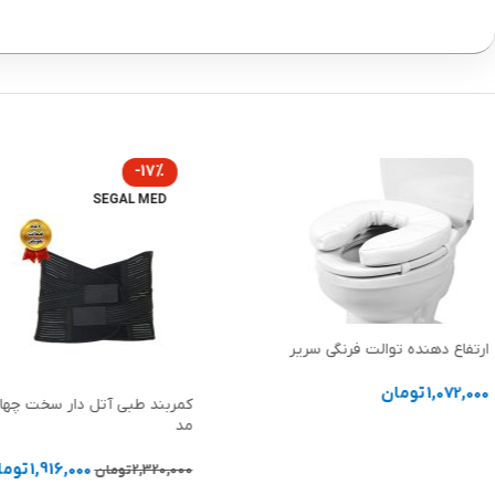
-17%
SEGAL MED
ارتفاع دهنده توالت فرنگی سریر
1,072,000
تومان
کمربند طبی آتل دار سخت چهار
مد
انتخاب گزینه ها
1,916,000
توما
2,320,000
تومان