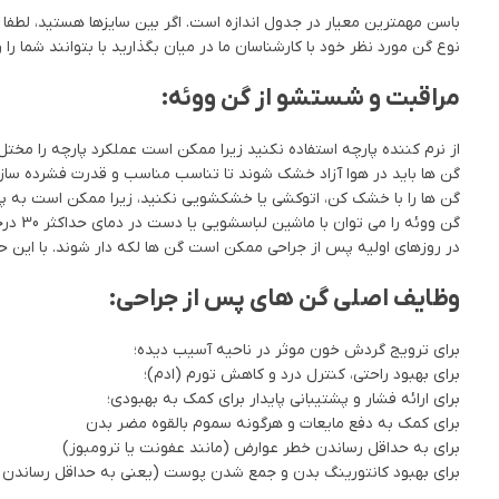
باسن مهمترین معیار در جدول اندازه است. اگر بین سایزها هستید، لطفا سای
نوع گن مورد نظر خود با کارشناسان ما در میان بگذارید با بتوانند شما را 
مراقبت و شستشو از گن ووئه:
از نرم کننده پارچه استفاده نکنید زیرا ممکن است عملکرد پارچه را مختل
گن ها باید در هوا آزاد خشک شوند تا تناسب مناسب و قدرت فشرده سازی
گن ها را با خشک کن، اتوکشی یا خشکشویی نکنید، زیرا ممکن است به پا
گن ووئه را می توان با ماشین لباسشویی یا دست در دمای حداکثر 30 درجه سانتی گراد شست.
در روزهای اولیه پس از جراحی ممکن است گن ها لکه دار شوند. با این حال
وظایف اصلی گن های پس از جراحی:
برای ترویج گردش خون موثر در ناحیه آسیب دیده؛
برای بهبود راحتی، کنترل درد و کاهش تورم (ادم)؛
برای ارائه فشار و پشتیبانی پایدار برای کمک به بهبودی؛
برای کمک به دفع مایعات و هرگونه سموم بالقوه مضر بدن
برای به حداقل رساندن خطر عوارض (مانند عفونت یا ترومبوز)
برای بهبود کانتورینگ بدن و جمع شدن پوست (یعنی به حداقل رساندن ا