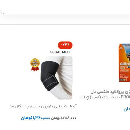
-24%
SEGAL MED
ن پروگلاید فلکسی بال
PROGLIDE POWER با یک یدک (اصل) ژیلت
آرنج بند طبی نئوپرن با استرپ سگال مد
ان
1,360,000
تومان
1,788,000
تومان
د خرید
انتخاب گزینه ها