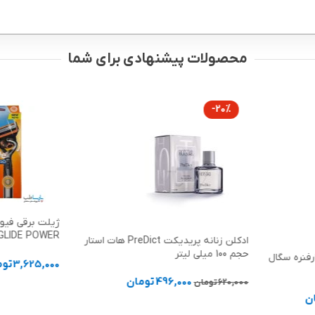
محصولات پیشنهادی برای شما
-20%
ژیلت برقی فیوژ
ادکلن زنانه پریدیکت PreDict هات استار
Gillette
حجم 100 میلی لیتر
فنره سگال
3,625,000
توم
496,000
تومان
620,000
تومان
افزودن به سب
ن
افزودن به سبد خرید