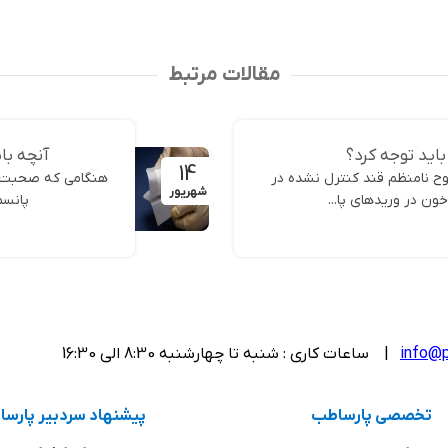
مقالات مرتبط
باید توجه کرد؟
آنچه بای
14
ح نامنظم قند کنترل نشده در
هنگامی که صحبت از
شهریور
ون در وریدهای پا...
پانسم
info@p
| ساعات کاری : شنبه تا چهارشنبه 8:30 الی 16:30
تخصصی پارساطب
پیشنهاد سردبیر پارس