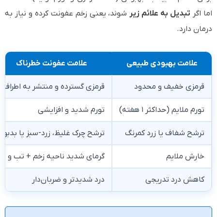
اما اگر
تبدیل به علائم زیر
شوند، یعنی زخم عفونت کرده و نیاز به
درمان دارد.
علامت بهبودی طبیعی
علامت عفونت خطرناک
قرمزی خفیف و محدود
قرمزی گسترده و منتشر به اطراف
تورم ملایم (حداکثر ۱ هفته)
تورم شدید و افزایشی
ترشح شفاف یا زرد کمرنگ
ترشح چرک غلیظ، زرد-سبز یا بدبو
خارش ملایم
گرمای شدید ناحیه زخم + تب و لرز
کاهش درد تدریجی
درد شدیدتر و ضربان‌دار