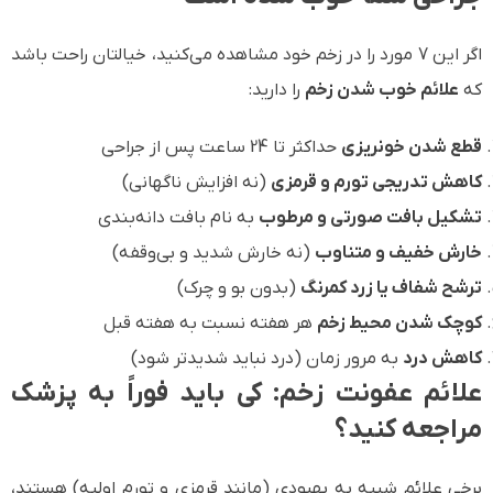
اگر این 7 مورد را در زخم خود مشاهده می‌کنید، خیالتان راحت باشد
که
علائم خوب شدن زخم
را دارید:
قطع شدن خونریزی
حداکثر تا 24 ساعت پس از جراحی
کاهش تدریجی تورم و قرمزی
(نه افزایش ناگهانی)
تشکیل بافت صورتی و مرطوب
به نام بافت دانه‌بندی
خارش خفیف و متناوب
(نه خارش شدید و بی‌وقفه)
ترشح شفاف یا زرد کمرنگ
(بدون بو و چرک)
کوچک شدن محیط زخم
هر هفته نسبت به هفته قبل
کاهش درد
به مرور زمان (درد نباید شدیدتر شود)
علائم عفونت زخم: کی باید فوراً به پزشک
مراجعه کنید؟
برخی علائم شبیه به بهبودی (مانند قرمزی و تورم اولیه) هستند،