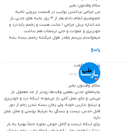
سلام وقتتون بخیر
من جراحی برداشتن پولیپ در قسمت بیرونی ناحیه
خصوصیم انجام دادم،بعد از ۳ روز بخیه های جذبی باز
شد،اندازه برش جراحی ۱ سانت هست و زخمم بازه.درد و
خونریزی و عفونت و حتی ترشحات هم نداشت
میخواستم بپرسم چقدر طول میکشه زخمم بسته بشه
پاسخ
پارساطب
گفت:
1404-09-10 در 13:16
سلام، وقتتون بخیر
بخیه‌های جذبی بعضی وقت‌ها زودتر از حد معمول باز
می‌شن و جای عمل کمی باز می‌مونه. اینکه درد و خونریزی
و ترشح ندارین خوبه، ولی زمان بسته شدن زخم از دور
قابل حدس نیست و بستگی به شرایط پوستی و محل عمل
داره.
برای اینکه درست و کامل جوش بخوره حتماً بهتره یه بار
پزشک یا همون جایی که جراحی انجام دادین زخم رو چک