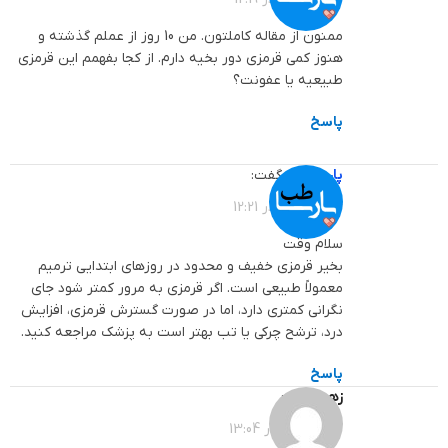
ممنون از مقاله کاملتون. من 10 روز از عملم گذشته و
هنوز کمی قرمزی دور بخیه دارم. از کجا بفهمم این قرمزی
طبیعیه یا عفونت؟
پاسخ
پارساطب
گفت:
1405-03-16 در 12:21
سلام وقت
بخیر قرمزی خفیف و محدود در روزهای ابتدایی ترمیم
معمولاً طبیعی است. اگر قرمزی به مرور کمتر شود جای
نگرانی کمتری دارد، اما در صورت گسترش قرمزی، افزایش
درد، ترشح چرکی یا تب بهتر است به پزشک مراجعه کنید.
پاسخ
زهرا
گفت:
1404-09-07 در 13:04