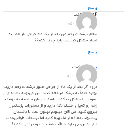
پاسخ
Yaser F
گفت:
1403-11-13 در 10:59
سلام ترشحات زخم من بعد از یک ماه جراحی باز هم بند
نمیاد مشکل کجاست باید چیکار کنم؟؟
پاسخ
پارساطب
گفت:
1403-11-13 در 11:03
درود اگر بعد از یک ماه از جراحی هنوز ترشحات زخم دارید،
بهتره حتماً به پزشک مراجعه کنید. این می‌تونه نشانه‌ای از
عفونت یا مشکل دیگه‌ای باشه. تا زمان مراجعه به پزشک،
زخم رو تمیز و خشک نگه دارید و از دستورات پزشکتون
پیروی کنید. من الان میتونم بهتون پماد یا پانسمان
پیشنهاد بدم که از ما تهیه کنید اما ترشحات طولانی‌مدت
نیاز به بررسی داره. مراقب باشید و خوددرمانی نکنید!