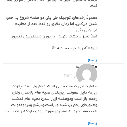
کنه.
معمولاً زخم‌های کوچیک طی یکی دو هفته شروع به جمع
شدن می‌کنن، اما زمان دقیق رو فقط بعد از معاینه
می‌تونن بگن.
فعلاً تمیز و خشک نگهش دارین و دستکاریش نکنین.
ان‌شاالله زود خوب میشه 🌸
پاسخ
مژگان
گفت:
1404-08-30 در 12:44
سلام جراحی کیست مویی انجام دادم ولی بعدازپانزده
روزبه دلیل عفونت زیرجلدی بخیه هام بازشدن والان
زخمم باز است ودوهفته ازباز شدن بخیه هام گذشته
وهنوزجای زخم پرنشده وبازاست.وترشح ودردوعفونت
شدیدهم ندارد.یه مقداری سوزش ودردداردکه زیادنیست
پاسخ