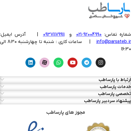
ماره تماس:
92004990-021
و
09371179911
|
آدرس ایمیل:
info@parsateb.i
| ساعات کاری : شنبه تا چهارشنبه 8:30 الی
16:30
ارتباط با پارساطب
خدمات پارساطب
تخصصی پارساطب
پیشنهاد سردبیر پارساطب
مجوز های پارساطب