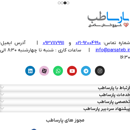
ماره تماس:
92004990-021
و
09371179911
|
آدرس ایمیل:
info@parsateb.i
| ساعات کاری : شنبه تا چهارشنبه 8:30 الی
16:30
ارتباط با پارساطب
خدمات پارساطب
تخصصی پارساطب
پیشنهاد سردبیر پارساطب
مجوز های پارساطب