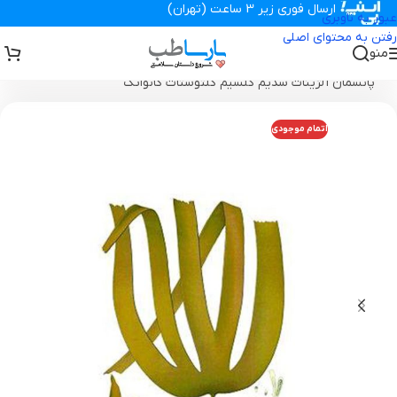
ارسال فوری زیر 3 ساعت (تهران)
عبور به ناوبری
رفتن به محتوای اصلی
منو
تجهیزات پزشکی پارساطب
>
انواع پانسمان زخم
>
پانسمان آلژینات
>
پانسمان آلژینات سدیم کلسیم کلتوستات کانواتک
اتمام موجودی