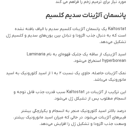
مورد نیاز برای ترمیم زخم را فراهم می کند
پانسمان آلژینات سدیم کلسیم
Kaltostat یک پانسمان آلژینات کلسیم سدیم با الیاف بافته نشده
است که به دنبال جذب اگزودا و تبادل بین یون‌های سدیم و کلسیم ژل
تشکیل می‌دهد.
اسید آلژینیک از ساقه یک جلبک قهوه‌ای به نام Laminaria
hyperborean استخراج می‌شود.
نمک آلژینات حاصله، حاوی یک نسبت ۲ به ۱ از اسید گلورونیک به اسید
مانورونیک می‌باشد.
این ترکیب از آلژینات در Kaltostat سبب قدرت جذب قابل توجه و
انسجام مطلوب پس از تشیکل ژل می‌شود.
درصد بالاتر اسید گلورونیک منجر به انسجام و یکپارچگی بیشتر
فیبرهای آلژینات می‌شود، در حالی که میزان اسید مانورونیک بیشتر،
وسعت جذب اگزودا و تشکیل ژل را افزایش می‌دهد.