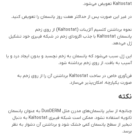
Kaltostat تعویض می‌شود.
در غیر این صورت پس از حداکثر هفت روز پانسمان را تعویض کنید.
نحوه برداشتن کلسیم آلژینات (Kaltostat) از روی زخم
پانسمان Kaltostat با جذب اگزودای زخم در شبکه فیبری خود تشکیل
ژل می‌دهد.
این ژل سبب می‌شود که پانسمان به زخم نچسبد و بدون ایجاد درد و یا
آسیب به بافت، از روی زخم برداشته شود.
فن‌آوری خاص در ساخت Kaltostat برداشتن آن را از روی زخم به
صورت یکپارچه، امکان‌پذیر می‌سازد.
نکته
چنانچه از سایر پانسمان‌های مدرن مثل DuoDERM به عنوان پانسمان
ثانویه استفاده نشود، ممکن است شبکه فیبری Kaltostat به دنبال
تبخیر از سطح پانسمان کمی خشک شود و برداشتن آن دشوار به نظر
برسد.