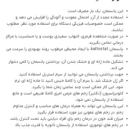
این پانسمان، یک بار مصرف است.
استفاده مجدد از آن، احتمال عفونت و آلودگی را افزایش می دهد و
ممکن است خصوصیات فیزیکی دستگاه برای استفاده مورد نظر، مطلوب
نباشند.
در صورت مشاهده قرمزی، التهاب، سفیدی پوست و یا حساسیت با مراکز
درمانی تماس بگیرید.
پانسمان kaltostat، با ایجاد محیطی مرطوب، روند بهبودی را سرعت می
بخشد.
تشکیل ماده ژله ای و خشک شدن آن، برداشتن پانسمان را کمی دشوار
می کند.
جهت برداشتن پانسمان می توانید از سرم استریل استفاده کنید.
اگر ژل خشک شد، با سرم آن را کاملا خیس کنید تا ماده ژله ای نرم
شود. این کار ممکن است چند ساعتی زمان شما را بگیرد.
کلونیزاسیون (تکثیر) زخم های مزمن امری کاملا طبیعی است و مانع
استفاده از پانسمان نمی شود.
این پانسمان می تواند به همراه درمان های مناسب و کنترل مداوم
زخم، در زخم های عفونی نیز مورد استفاده قرار بگیرد.
میزان قند خون در درمان زخم پای افراد دیابتی باید تحت کنترل باشد.
در زخم های توموری، استفاده از پانسمان ثانویه با قدرت جذب بالا،