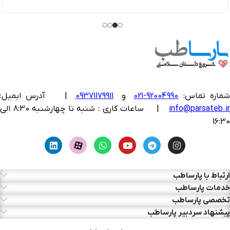
ماره تماس:
92004990-021
و
09371179911
|
آدرس ایمیل:
info@parsateb.i
| ساعات کاری : شنبه تا چهارشنبه 8:30 الی
16:30
ارتباط با پارساطب
خدمات پارساطب
تخصصی پارساطب
پیشنهاد سردبیر پارساطب