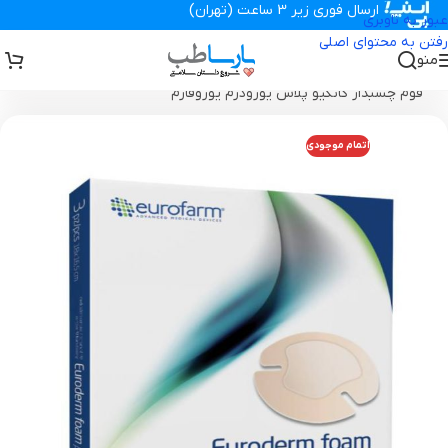
ارسال فوری زیر 3 ساعت (تهران)
عبور به ناوبری
رفتن به محتوای اصلی
منو
تجهیزات پزشکی پارساطب
>
انواع پانسمان زخم
>
پانسمان فوم
>
پانسمان
فوم چسبدار کانکیو پلاس یورودرم یوروفارم
اتمام موجودی