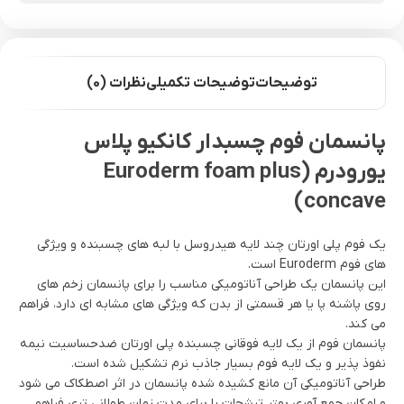
توضیحات
توضیحات تکمیلی
نظرات (0)
پانسمان فوم چسبدار کانکیو پلاس
یورودرم (Euroderm foam plus
concave)
یک فوم پلی اورتان چند لایه هیدروسل با لبه های چسبنده و ویژگی
های فوم Euroderm است.
این پانسمان یک طراحی آناتومیکی مناسب را برای پانسمان زخم های
روی پاشنه پا یا هر قسمتی از بدن که ویژگی های مشابه ای دارد، فراهم
می کند.
پانسمان فوم از یک لایه فوقانی چسبنده پلی اورتان ضدحساسیت نیمه
نفوذ پذیر و یک لایه فوم بسیار جاذب نرم تشکیل شده است.
طراحی آناتومیکی آن مانع کشیده شده پانسمان در اثر اصطکاک می شود
و امکان جمع آوری بهتر ترشحات را برای مدت زمان طولانی تری فراهم