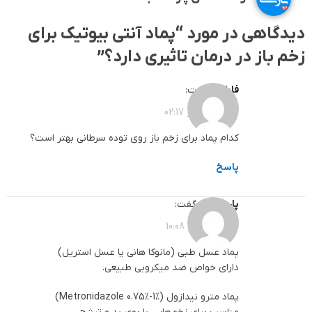
دیدگاهی در مورد “
پماد آنتی بیوتیک برای
زخم باز در درمان تاثیری دارد؟
”
فاطمه
گفت:
1404-01-14 در 02:17
کدام پماد برای زخم باز روی توده سرطانی بهتر است؟
پاسخ
پارساطب
گفت:
1404-01-16 در 10:08
پماد عسل طبی (مانوکا هانی یا عسل استریل)
دارای خواص ضد میکروبی طبیعی.
پماد مترو نیدازول (Metronidazole 0.75%-1%)