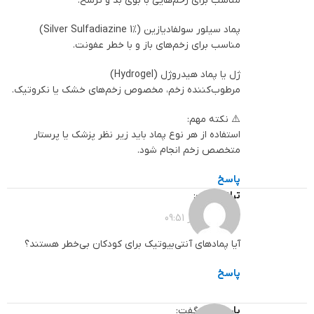
مناسب برای زخم‌هایی با بوی بد و ترشح.
پماد سیلور سولفادیازین (Silver Sulfadiazine 1%)
مناسب برای زخم‌های باز و با خطر عفونت.
ژل یا پماد هیدروژل (Hydrogel)
مرطوب‌کننده زخم، مخصوص زخم‌های خشک یا نکروتیک.
⚠️ نکته مهم:
استفاده از هر نوع پماد باید زیر نظر پزشک یا پرستار
متخصص زخم انجام شود.
پاسخ
ترانه
گفت:
1403-11-15 در 09:51
آیا پمادهای آنتی‌بیوتیک برای کودکان بی‌خطر هستند؟
پاسخ
پارساطب
گفت: