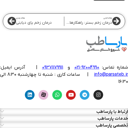
مقاله قبلی
مقاله بعدی
درمان زخم بستر: راهکارهای موثر و سریع
درمان زخم پای دیابتی
ماره تماس:
92004990-021
و
09371179911
|
آدرس ایمیل:
info@parsateb.i
| ساعات کاری : شنبه تا چهارشنبه 8:30 الی
16:30
ارتباط با پارساطب
خدمات پارساطب
تخصصی پارساطب