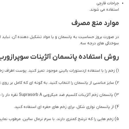
جراحات قارچی
استفاده می شوند.
موارد منع مصرف
در صورت بروز حساسیت به پانسمان و یا مواد تشکیل دهنده آن، نباید از
سوختگی های درجه سه.
روش استفاده پانسمان آلژینات سوپرازورب 
1) زخم را با استفاده ازدستورات بالینی موجود، تمیز کنید. پوست اطراف زخم نیز باید کاملا تمیز و خشک شود.
2) سایز مناسبی از پانسمان را انتخاب کنید، به گونه ای که کامل بر روی زخم قرار بگیرد.
3) پانسمان زخم آلژینات کلسیم ضد میکروبی Suprasorb A نقره دار را بر روی زخم قرار دهید. در صورت لزوم، جهت انطباق با اندازه زخم، پانسمان را تا زده و یا برش بدهید.
4) از پانسمان نواری شکل، برای زخم های حفره ای استفاده کنید.
5) زخم هایی را که ترشح کمتری دارند، با سرم نرمال سالین، مرطوب نمایید.