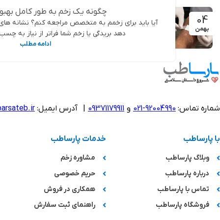
چگونه یک زخم به طور کامل بهبود
04
آیا باید برای زخمم به متخصص مراجعه کنم؟ نشانه های
بهمن
دهد بریدگی یا زخم شما فراتر از نیاز به چسب 
ادامه مطلب
شماره تماس:
92004990-021
و
09371179911
|
آدرس ایمیل:
arsateb.ir
با پارساطب
خدمات پارساطب
وبلاگ پارساطب
مشاوره زخم
درباره پارساطب
حریم خصوصی
تماس با پارساطب
همکاری در فروش
فروشگاه پارساطب
راهنمای ثبت سفارش