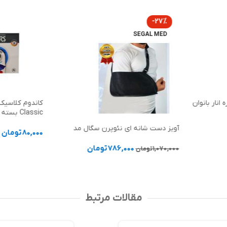
-27%
SEGAL MED
انار بانوان
Classic بسته سه عددی
آویز دست شانه ای نئوپرن سگال مد
80,000
تومان
786,000
تومان
افزودن به سب
1,070,000
تومان
انتخاب گزینه ها
مقالات مرتبط