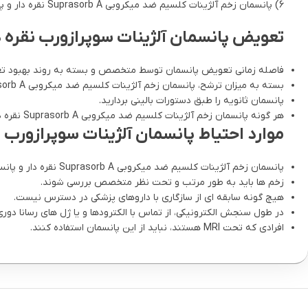
6) پانسمان زخم آلژینات کلسیم ضد میکروبی Suprasorb A نقره دار و پانسمان نواری شکل را با یک پانسمان ثانویه ومناسب، محافظت کنید.
تعویض پانسمان آلژینات سوپرازورب نقره د
فاصله زمانی تعویض پانسمان توسط متخصص و بسته به روند بهبود تع
بسته به میزان ترشح، پانسمان زخم آلژینات کلسیم ضد میکروبی Suprasorb A نقره دار و پانسمان نواری شکل، تا 7 روز قابل استفاده می باشد.
پانسمان ثانویه را طبق دستورات بالینی بردارید.
هر گونه پانسمان زخم آلژینات کلسیم ضد میکروبی Suprasorb A نقره دار و پانسمان نواری شکل غیر ژله ای را بردارید، و باقی مانده ژل را با سرم نرمال سالین، و قبل از ارزیابی زخم و استفاده از پانسمان جدید، بشویید.
موارد احتیاط پانسمان آلژینات سوپرازورب ن
پانسمان زخم آلژینات کلسیم ضد میکروبی Suprasorb A نقره دار و پانسمان نواری شکل باید با نظارت متخصص استفاده شود.
زخم ها باید به طور مرتب و تحت نظر متخصص بررسی شوند.
هیچ گونه سابقه ای از سازگاری با داروهای پزشکی در دسترس نیست.
در طول سنجش الکترونیکی، از تماس با الکترودها و یا ژل های رسانا دوری
افرادی که تحت MRI هستند، نباید از این پانسمان استفاده کنند.