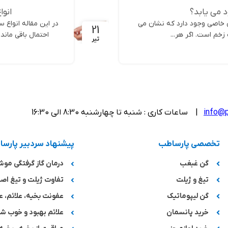
 می یابد؟
انوا
 خاصی وجود دارد که نشان می
21
زخم است. اگر هر...
احتمال باقی ماند
تیر
info@p
| ساعات کاری : شنبه تا چهارشنبه 8:30 الی 16:30
تخصصی پارساطب
پیشنهاد سردبیر پارس
گن غبغب
درمان گاز گرفتگی مو
تیغ و ژیلت
تفاوت ژیلت و تیغ اصل
گن لیپوماتیک
عفونت بخیه، علائم، ع
خرید پانسمان
علائم بهبود و خوب 