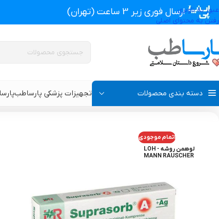
عبور به ناوبری
ارسال فوری زیر 3 ساعت (تهران)
رفتن به محتوای اصلی
دسته بندی محصولات
تجهیزات پزشکی پارساطب
پارس
تجهیزات پزشکی پارساطب
>
انواع پانسمان زخم
>
پانسمان آلژینات
>
پانسمان آ
اتمام موجودی
پروتز اکسترنال و سوتین پروتز دار
سوتین طبی
لوهمن روشه - LOH
MANN RAUSCHER
گن بعد از جراحی مردانه
سوتین طبی بعد از جرا
گن بعد از جراحی زنانه
گن تزریق چربی و پروتز
گن لاغری و گن بعد از زایمان
گن ژنیکوماستی سینه آ