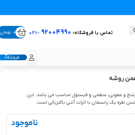
92004990
0
تومان
تماس با فروشگاه:
–
021
فروشگاه
ستی
Supr برای انواع زخم های پر ترشح و عفونی، سطحی و فیستول مناسب می باشد. این
تن نقره یک پانسمان با اثرات آنتی باکتریالی است.
لیکون شیت
غبغب و لیفت صورت
ناموجود