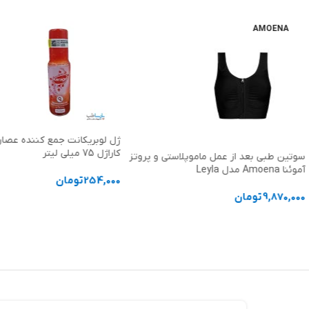
AMOENA
ژل لوبریکانت جمع کننده عصاره 
کاراژل 75 میلی لیتر
سوتین طبی بعد از عمل ماموپلاستی و پروتز
آموئنا Amoena مدل Leyla
254,000
تومان
9,870,000
تومان
افزودن به سبد خرید
انتخاب گزینه ها