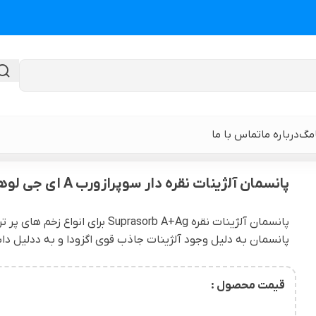
امگ
درباره ما
تماس با ما
لژینات نقره دار سوپرازورب A ای جی لوهمن روشه
پانسمان آلژینات نقره دار سوپرازورب A ای جی لوهمن روشه
گن لیپوماتیک
گن ابدومینوپلا
پانسمان آلژینات نقره asorb A+Ag
پانسمان به دلیل وجود آلژینات جاذب قوی اگزودا و به ددلیل داش
حی
گن لیپوماتیک و لیفت ران و باسن
نوار و ورق سی
 باسن
گن لیپوماتیک شکم و پهلو و پشت
گن لیپوساکشن 
قیمت محصول :
قایان
گن لیپوماتیک بازو ( براکیوپلاستی )