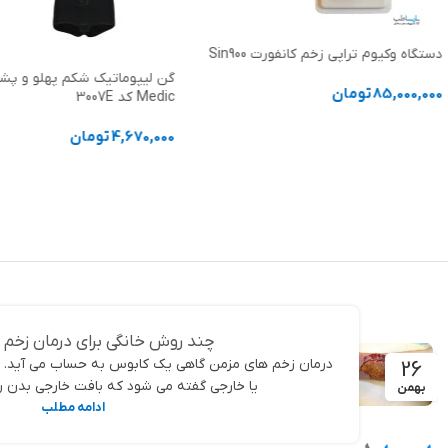
دستگاه وکیوم‌ تراپی زخم کانفورت Sin900
گن لیپوماتیک شکم پهلو و پش
85,000,000
تومان
Medic کد 3007E
افزودن به سبد خرید
4,670,000
تومان
انتخاب گزینه ها
چند روش خانگی برای درمان زخم
درمان زخم های مزمن گاهی یک کابوس به حساب می آید. ز
26
یا خارجی گفته می شود که بافت خارجی بدن را 
بهمن
ادامه مطلب