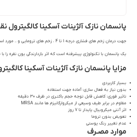
پانسمان نازک آلژینات آسکینا کالگیترول نقره ورقه ای بی بران
جهت درمان زخم های فشاری درجه 1 تا 4 ، زخم های ترومایی و .. مورد استفاده قرار می گیرند.
یک پانسمان با تکنولوژی پیشرفته است که اثر بازدارندگی یون نقره را با 
مزایا پانسمان نازک آلژینات آسکینا کالگیترو
بسیار کاربردی
بدون نیاز به فعال سازی: آماده جهت استفاده
تاثیر فوری: کاهش قابل توجه حجم باکتـری در ظرف 30 دقیقه
مقاوم در برابر طیف وسیعی از میکروارگانیزم ها مانند MRSA
اثر آنتی میکروبیال پایدار تا 7 روز
تعویض بدون تروما
عدم تغییر رنگ پوستی
موارد مصـرف