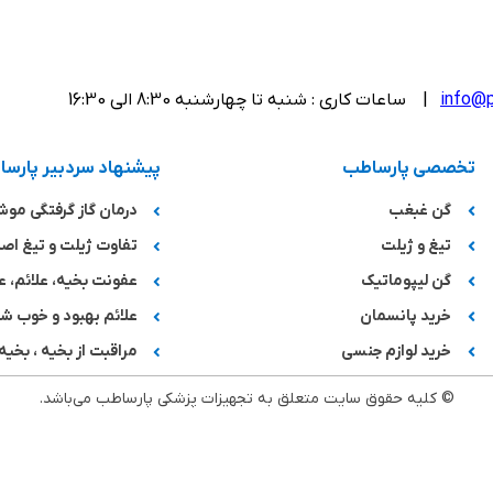
info@p
| ساعات کاری : شنبه تا چهارشنبه 8:30 الی 16:30
تخصصی پارساطب
پیشنهاد سردبیر پارس
گن غبغب
درمان گاز گرفتگی مو
تیغ و ژیلت
تفاوت ژیلت و تیغ اصل
گن لیپوماتیک
عفونت بخیه، علائم، ع
خرید پانسمان
علائم بهبود و خوب 
خرید لوازم جنسی
مراقبت از بخیه ، بخیه 
© کلیه حقوق سایت متعلق به تجهیزات پزشکی پارساطب می‌باشد.