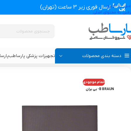
عبور به ناوبری
ارسال فوری زیر 3 ساعت (تهران)
رفتن به محتوای اصلی
دسته بندی محصولات
تجهیزات پزشکی پارساطب
پارس
تجهیزات پزشکی پارساطب
>
انواع پانسمان زخم
>
پانسمان آلژینات
>
پانسما
اتمام موجودی
پروتز اکسترنال و سوتین پروتز دار
سوتین طبی
B BRAUN- بی بران
گن بعد از جراحی مردانه
سوتین طبی بعد از جرا
گن بعد از جراحی زنانه
گن تزریق چربی و پروتز
گن لاغری و گن بعد از زایمان
گن ژنیکوماستی سینه آ