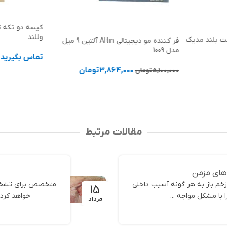
وللند
ت بلند مدیک
فر کننده مو دیجیتالی Altin آلتین 9 میل
مدل 1009
تماس بگیرید
3,864,000
تومان
5,100,000
تومان
اطلاعات بیشت
افزودن به سبد خرید
مقالات مرتبط
 های مزمن
خم باز به هر گونه آسیب داخلی
متخصص برای تشخیص
15
با مشکل مواجه ...
خواهد کرد 
مرداد