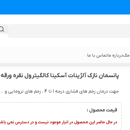
امگ
درباره ما
تماس با ما
ن نازک آلژینات آسکینا کالگیترول نقره ورقه ای بی بران
پانسمان نازک آلژینات آسکینا کالگیترول نقره ورقه 
گن لیپوماتیک
گن ابدومینوپلا
جهت درمان زخم های فشاری درجه 1 تا 4 ، زخم های ترومایی و .. مورد استفاده قرار می گیرند.
حی
گن لیپوماتیک و لیفت ران و باسن
نوار و ورق سی
قیمت محصول :
 باسن
گن لیپوماتیک شکم و پهلو و پشت
گن لیپوساکشن 
در حال حاضر این محصول در انبار موجود نیست و در دسترس نمی باشد
قایان
گن لیپوماتیک بازو ( براکیوپلاستی )