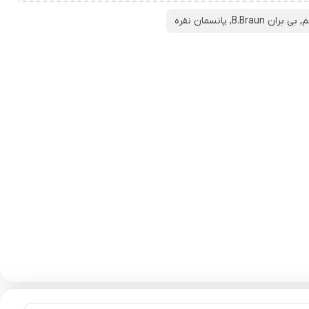
م
,
بی بران B.Braun
,
پانسمان نقره