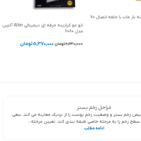
کیسه دو تکه ته باز مات با حلقه اتصال 70
اتو مو کراتینه حرفه ای دیجیتالی Altin آلتین
مدل 6080
5,370,000
تومان
6,230,000
تومان
ر
افزودن به سبد خرید
مراحل زخم بستر
 زخم بستر و وضعیت زخم پوست را از نزدیک معاینه می کند. سعی
سطح زخم را به مرحله خاصی طبقه بندی کند. تعیین مرحله...
ادامه مطلب