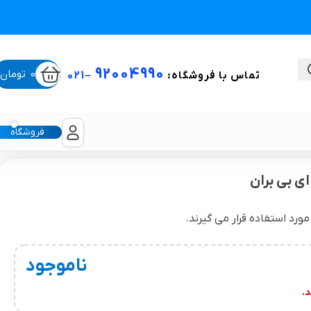
92004990
0
تومان
تماس با فروشگاه:
–
021
فروشگاه
ای بی بران
ستی
لیکون شیت
ناموجود
غبغب و لیفت صورت
.