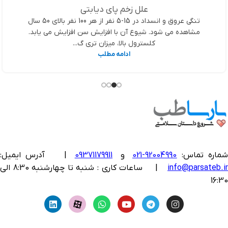
علل زخم پای دیابتی
تنگی عروق و انسداد در 15-5 نفر از هر 100 نفر بالای 50 سال
مشاهده می شود. شیوع آن با افزایش سن افزایش می یابد.
کلسترول بالا، میزان تری گ...
ادامه مطلب
ماره تماس:
92004990-021
و
09371179911
|
آدرس ایمیل:
info@parsateb.i
| ساعات کاری : شنبه تا چهارشنبه 8:30 الی
16:30