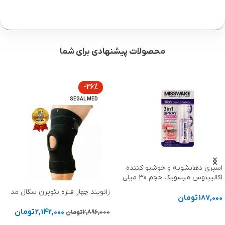
محصولات پیشنهادی برای شما
-26%
SEGAL MED
پد پاک کننده بقایای چسب کانواتک
تماس بگیرید
زانوبند چهار فنره نئوپرن سگال مد
اطلاعات بیشتر
2,142,000
تومان
2,896,000
تومان