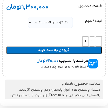
1,300,000
تومان
قیمت محصول :
ابعاد / حجم
افزودن به سبد خرید
هر قسط با اسنپ‌پی:
325,000
تومان
۴ قسط ماهانه. بدون سود، چک و ضامن.
شناسه محصول:
نامعلوم
دسته:
پانسمان نقره
,
انواع پانسمان زخم
,
پانسمان آلژینات
,
پانسمان آنتی باکتریال
,
تریتا Treetta
,
ژل ، پودر و پانسمان کلاژن