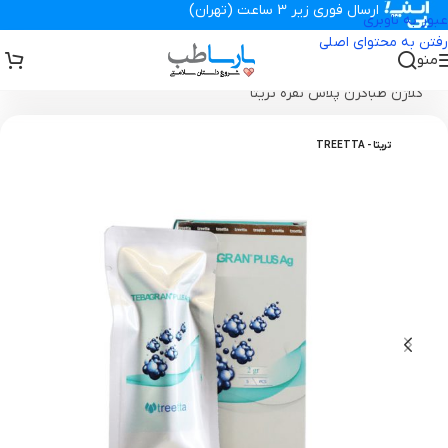
ارسال فوری زیر 3 ساعت (تهران)
عبور به ناوبری
رفتن به محتوای اصلی
منو
تجهیزات پزشکی پارساطب
>
انواع پانسمان زخم
>
پانسمان نقره
>
پودر
کلاژن طباگرن پلاس نقره تریتا
تریتا - TREETTA